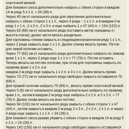
платочной вязкой.
Для бокового скоса дополнительно набрать с обеих сторон в каждом
14-м ряду 5 х 1 п. = 34 (38) п.
Через 40 см от начального ряда для скругления дополнительно
набрать с обеих сторон 1 х 1 п., через 4 ряда – 1 х 1 п. и в каждом 2-м
ряду 1 х 1 п., 2 х 2 п., 2 х 3 п. и еще набрать 1 х 47 (44) п. = 154 (152) п.
Через 63 (66) см от начального ряда поставить метку середины (=
высота плеча), далее части вязать раздельно.
Для горловины спинки закрыть в следующем изнаночном ряду 1 х 1 п.,
через 2 ряда закрыть еще 1 х 1 п. Далее спинку вязать прямо. Петли
для левой полочки оставить.
Через 77 (82) см от начального ряда дополнительно набрать по левому
краю 1 х 1 п., через 2 ряда еще 1 х 1 п = 77 (76) п. Петли оставить.
Теперь вязать на петлях полочки, при этом для горловины закрыть по
правому краю 1 х 2 п. и в
каждом 2-м ряду еще закрыть 1 х 2 п. и 3 х 1 п. Далее вязать прямо.
Через 73 (77) см от начального ряда свободно закрыть оставшиеся 70
(69) п.
Для правой полочки набрать 70 (69) п., вязать прямо платочной вязкой.
Через 5 (6) см от начального ряда дополнительно набрать по правому
краю 1 п., затем в каждом 2-м ряду еще набрать 2 х 1 п. и 2 х 2 п. = 77
(76) п. Далее снова вязать на всех петлях.
Через 94 (102) см от начального ряда закрыть с обеих сторон 1 х 47
(44) п., затем закрыть в каждом 2-м ряду 2 х 3 п., 2 х 2 п., 2 х 1 п. и через
4 ряда еще закрыть 1 х 1 п. = 34 (38) п.
Для бокового скоса рукава убавить с обеих сторон в каждом 14-м ряду 5
х 1 п. = 24 (28) п.
Через 142 (150) см от начального ряда свободно закрыть оставшиеся