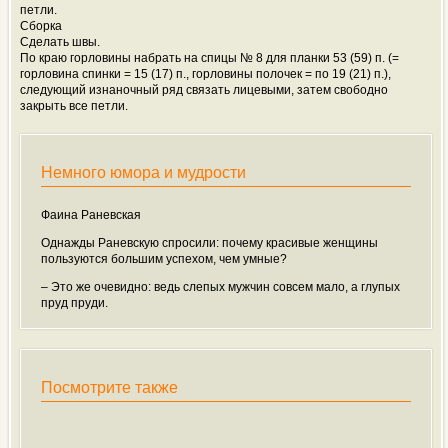
петли.
Сборка
Сделать швы.
По краю горловины набрать на спицы № 8 для планки 53 (59) п. (=
горловина спинки = 15 (17) п., горловины полочек = по 19 (21) п.),
следующий изнаночный ряд связать лицевыми, затем свободно
закрыть все петли.
Немного юмора и мудрости
Фаина Раневская
Однажды Раневскую спросили: почему красивые женщины
пользуются большим успехом, чем умные?
– Это же очевидно: ведь слепых мужчин совсем мало, а глупых
пруд пруди.
Посмотрите также