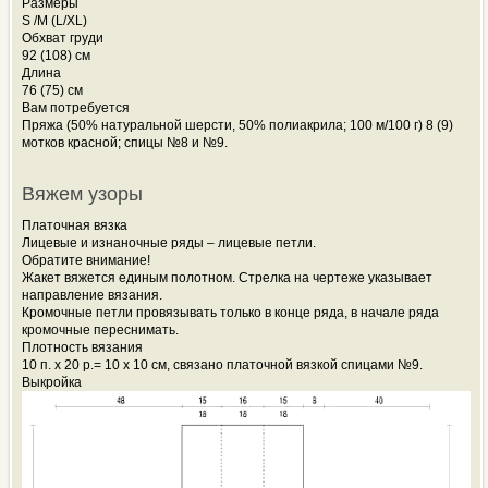
Размеры
S /M (L/XL)
Обхват груди
92 (108) см
Длина
76 (75) см
Вам потребуется
Пряжа (50% натуральной шерсти, 50% полиакрила; 100 м/100 г) 8 (9)
мотков красной; спицы №8 и №9.
Вяжем узоры
Платочная вязка
Лицевые и изнаночные ряды – лицевые петли.
Обратите внимание!
Жакет вяжется единым полотном. Стрелка на чертеже указывает
направление вязания.
Кромочные петли провязывать только в конце ряда, в начале ряда
кромочные переснимать.
Плотность вязания
10 п. х 20 р.= 10 х 10 см, связано платочной вязкой спицами №9.
Выкройка