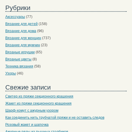
Рубрики
Аксессуары
(77)
Вязание для детей
(158)
Вязание для дома
(96)
Вязание для женщин
(737)
Вязание для мужчин
(23)
Вязаные игрушки
(65)
Вязаные цветы
(8)
Техника вязания
(58)
Узоры
(46)
Свежие записи
Свитер из пряжи секционного крашения
Жакет из пряжи секционного крашения
Шарф-хомут с ажурным узором
Как соединить нить трубчатой пряжи и не оставить следов
Розовый жакет и шапочка
Ажурные ряды из пышных столбиков