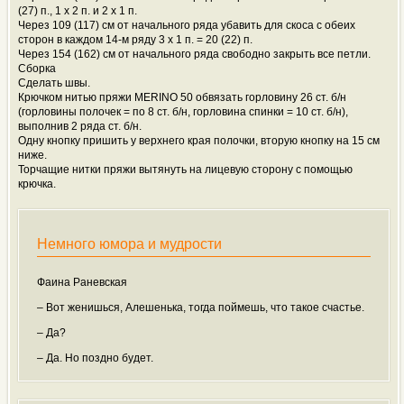
(27) п., 1 х 2 п. и 2 х 1 п.
Через 109 (117) см от начального ряда убавить для скоса с обеих
сторон в каждом 14-м ряду 3 х 1 п. = 20 (22) п.
Через 154 (162) см от начального ряда свободно закрыть все петли.
Сборка
Сделать швы.
Крючком нитью пряжи MERINO 50 обвязать горловину 26 ст. б/н
(горловины полочек = по 8 ст. б/н, горловина спинки = 10 ст. б/н),
выполнив 2 ряда ст. б/н.
Одну кнопку пришить у верхнего края полочки, вторую кнопку на 15 см
ниже.
Торчащие нитки пряжи вытянуть на лицевую сторону с помощью
крючка.
Немного юмора и мудрости
Фаина Раневская
– Вот женишься, Алешенька, тогда поймешь, что такое счастье.
– Да?
– Да. Но поздно будет.