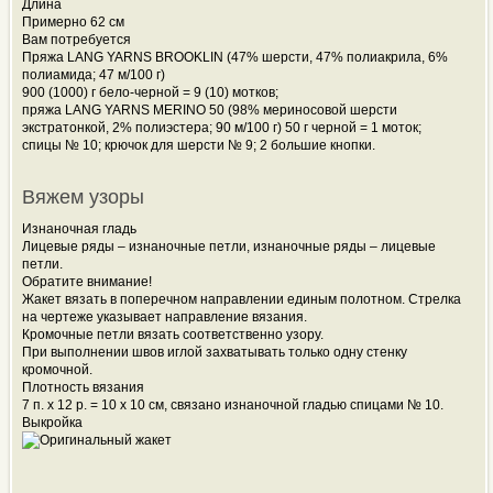
Длина
Примерно 62 см
Вам потребуется
Пряжа LANG YARNS BROOKLIN (47% шерсти, 47% полиакрила, 6%
полиамида; 47 м/100 г)
900 (1000) г бело-черной = 9 (10) мотков;
пряжа LANG YARNS MERINO 50 (98% мериносовой шерсти
экстратонкой, 2% полиэстера; 90 м/100 г) 50 г черной = 1 моток;
спицы № 10; крючок для шерсти № 9; 2 большие кнопки.
Вяжем узоры
Изнаночная гладь
Лицевые ряды – изнаночные петли, изнаночные ряды – лицевые
петли.
Обратите внимание!
Жакет вязать в поперечном направлении единым полотном. Стрелка
на чертеже указывает направление вязания.
Кромочные петли вязать соответственно узору.
При выполнении швов иглой захватывать только одну стенку
кромочной.
Плотность вязания
7 п. х 12 р. = 10 х 10 см, связано изнаночной гладью спицами № 10.
Выкройка