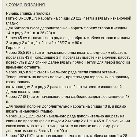
Схема вязания
Рукава, спинка и полочки
Нитью BROOKLIN набрать на спицы 20 (22) петли и вязать изнаночной
гладью.
Для бокового скоса дополнительно набрать с обеих сторон в каждом
14-м ряду 3 х 1 п. = 26 (28) п.
Через 45 см от начального ряда еще набрать с обеих сторон в каждом
2-м ряду 2 х 1 п., 1 х 2 п. и 1 х 28/27 п. = 90 п.
Горловина
Через 65,5 (68,5) см от начального ряда вязать следующим образом:
провязать 43 п., следующие 2 п. провязать вместе изнаночной, работу
повернуть и для спинки далее вязать прямо. Петли для левой полочки
временно оставить.
Через 88,5 и 93,5 см от начального ряда петли спинки оставить.
Теперь вязать на петлях полочек, при этом для горловины по правому
краю провязы-
вать в каждом 2-м ряду 2 раза первые 2 петли вместе изнаночной.
Далее вязать прямо.
Через 77 (81) см от начального ряда свободно закрыть оставшиеся 43
п.
Для правой полочки дополнительно набрать на спицы 43 п. и прямо
вязать изнаночной гладью.
Через 11,5 (12,5) см от начального ряда дополнительно набрать на
спицы по правому краю в каждом 2-м ряду 2 х 1 п. = 45 п. По окончании
снова вязать на всех петлях, при этом на спинке по левому краю
дополнительно набрать 1 п. = 90 п.
Через 102 (110) см от начального ряда закрыть с обеих сторон 1 х 28