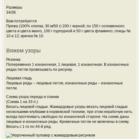
Размеры
34/36
Вам потребуется
Пряжа (100% хлопка; 30 м/50 г) 200 г черной, по 150 г соломенного
цвета и цвета манго, 100 г пурпурной и 50 г цвета фламинго; спицы №
10 и 12; крючок № 10.
Вяжем узоры
Резинка
Попеременно 1 изнаночная, 1 лицевая, 1 изнаночная. В изнаночных
рядах петли
провязывать по рисунку.
Лицевая гладь
Лицевые ряды – лицевые петли, изнаночные ряды – изнаночные
петли.
Схема узора переда и спинки
(Схема 1 на 33 п.)
Вязать лицевой гладью. Жаккардовые узоры вязать лицевой гладью
несколькими клубками в норвежской технике, при этом нерабочую нить
всегда протягивать свободно по изнаночной стороне. На схеме даны
лицевые и изнаночные ряды. Кромочные петли не включены в схему.
Вязать с 1-го по 44-й ряд.