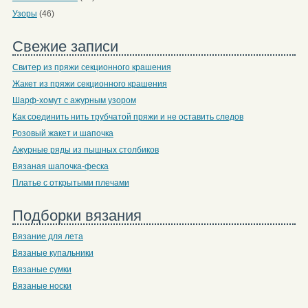
Узоры
(46)
Свежие записи
Свитер из пряжи секционного крашения
Жакет из пряжи секционного крашения
Шарф-хомут с ажурным узором
Как соединить нить трубчатой пряжи и не оставить следов
Розовый жакет и шапочка
Ажурные ряды из пышных столбиков
Вязаная шапочка-феска
Платье с открытыми плечами
Подборки вязания
Вязание для лета
Вязаные купальники
Вязаные сумки
Вязаные носки