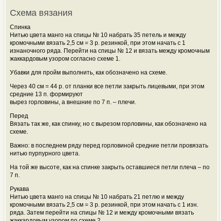
Схема вязания
Спинка
Нитью цвета манго на спицы № 10 набрать 35 петель и между
кромочными вязать 2,5 см = 3 р. резинкой, при этом начать с 1
изнаночного ряда. Перейти на спицы № 12 и вязать между кромочным
жаккардовым узором согласно схеме 1.
Убавки для пройм выполнить, как обозначено на схеме.
Через 40 см = 44 р. от планки все петли закрыть лицевыми, при этом
средние 13 п. формируют
вырез горловины, а внешние по 7 п. – плечи.
Перед
Вязать так же, как спинку, но с вырезом горловины, как обозначено на
схеме.
Важно: в последнем ряду перед горловиной средние петли провязать
нитью пурпурного цвета.
На той же высоте, как на спинке закрыть оставшиеся петли плеча – по
7 п.
Рукава
Нитью цвета манго на спицы № 10 набрать 21 петлю и между
кромочными вязать 2,5 см = 3 р. резинкой, при этом начать с 1 изн.
ряда. Затем перейти на спицы № 12 и между кромочными вязать
жаккардовым узором по схеме 2.