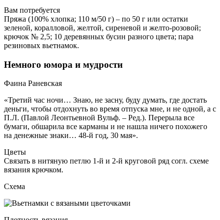
Вам потребуется
Пряжа (100% хлопка; 110 м/50 г) – по 50 г или остатки
зеленой, коралловой, желтой, сиреневой и желто-розовой;
крючок № 2,5; 10 деревянных бусин разного цвета; пара
резиновых вьетнамок.
Немного юмора и мудрости
Фаина Раневская
«Третий час ночи… Знаю, не засну, буду думать, где достать
деньги, чтобы отдохнуть во время отпуска мне, и не одной, а с
П.Л. (Павлой Леонтьевной Вульф. –
Ред.
). Перерыла все
бумаги, обшарила все карманы и не нашла ничего похожего
на денежные знаки… 48-й год, 30 мая».
Цветы
Связать в нитяную петлю 1-й и 2-й круговой ряд согл. схеме
вязания крючком.
Схема
Плотность вязания