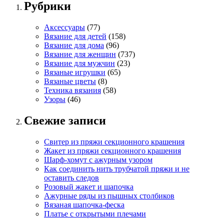
Рубрики
Аксессуары
(77)
Вязание для детей
(158)
Вязание для дома
(96)
Вязание для женщин
(737)
Вязание для мужчин
(23)
Вязаные игрушки
(65)
Вязаные цветы
(8)
Техника вязания
(58)
Узоры
(46)
Свежие записи
Свитер из пряжи секционного крашения
Жакет из пряжи секционного крашения
Шарф-хомут с ажурным узором
Как соединить нить трубчатой пряжи и не
оставить следов
Розовый жакет и шапочка
Ажурные ряды из пышных столбиков
Вязаная шапочка-феска
Платье с открытыми плечами