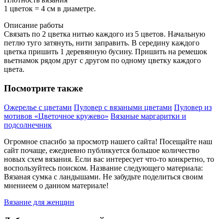
1 цветок = 4 см в диаметре.
Описание работы
Связать по 2 цветка нитью каждого из 5 цветов. Начальную
петлю туго затянуть, нити заправить. В середину каждого
цветка пришить 1 деревянную бусину. Пришить на ремешок
вьетнамок рядом друг с другом по одному цветку каждого
цвета.
Посмотрите также
Ожерелье с цветами
Пуловер с вязаными цветами
Пуловер из
мотивов «Цветочное кружево»
Вязаные маргаритки и
подсолнечник
Огромное спасибо за просмотр нашего сайта! Посещайте наш
сайт почаще, ежедневно публикуется большое количество
новых схем вязания. Если вас интересует что-то конкретно, то
воспользуйтесь поиском. Название следующего материала:
Вязаная сумка с ландышами. Не забудьте поделиться своим
мнениеем о данном материале!
Вязание для женщин