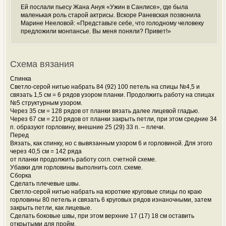
Ей послали пьесу Жана Ануя «Ужин в Санлисе», где была
маленькая роль старой актрисы. Вскоре Раневская позвонила
Марине Нееловой: «Представьте себе, что голодному человеку
предложили монпансье. Вы меня поняли? Привет!»
Схема вязания
Спинка
Светло-серой нитью набрать 84 (92) 100 петель на спицы №4,5 и
связать 1,5 см = 6 рядов узором планки. Продолжить работу на спицах
№5 структурным узором.
Через 35 см = 128 рядов от планки вязать далее лицевой гладью.
Через 67 см = 210 рядов от планки закрыть петли, при этом средние 34
п. образуют горловину, внешние 25 (29) 33 п. – плечи.
Перед
Вязать, как спинку, но с вывязанным узором 6 и горловиной. Для этого
через 40,5 см = 142 ряда
от планки продолжить работу согл. счетной схеме.
Убавки для горловины выполнить согл. схеме.
Сборка
Сделать плечевые швы.
Светло-серой нитью набрать на короткие круговые спицы по краю
горловины 80 петель и связать 6 круговых рядов изнаночными, затем
закрыть петли, как лицевые.
Сделать боковые швы, при этом верхние 17 (17) 18 см оставить
открытыми для пройм.