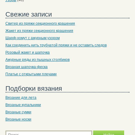
Свежие записи
Свитер из пряжи секционного крашения
Жакет из пряжи секционного крашения
Шарф-хомут с ажурным узором
Как соединить нить трубчатой пряжи и не оставить следов
Розовый жакет и шапочка
Ажурные ряды из пышных столбиков
Вязаная шапочка-феска
Платье с открытыми плечами
Подборки вязания
Вязание для лета
Вязаные купальники
Вязаные сумки
Вязаные носки