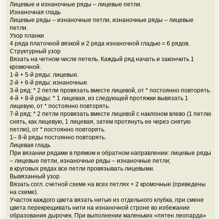
Лицевые и изнаночные ряды – лицевые петли.
Изнаночная гладь
Лицевые ряды – изнаночные петли, изнаночные ряды – лицевые
петли.
Узор планки
4 ряда платочной вязкой и 2 ряда изнаночной гладью = 6 рядов.
Структурный узор
Вязать на четном числе петель. Каждый ряд начать и закончить 1
кромочной.
1-й + 5-й ряды: лицевые.
2-й + 6-й ряды: изнаночные.
3-й ряд: * 2 петли провязать вместе лицевой, от * постоянно повторять.
4-й + 8-й ряды: * 1 лицевая, из следующей протяжки вывязать 1
лицевую, от * постоянно повторять.
7-й ряд: * 2 петли провязать вместе лицевой с наклоном влево (1 петлю
снять, как лицевую, 1 лицевая, затем протянуть ее через снятую
петлю), от * постоянно повторять.
1– 8-й ряды постоянно повторять.
Лицевая гладь
При вязании рядами в прямом и обратном направлении: лицевые ряды
– лицевые петли, изнаночные ряды – изнаночные петли;
в круговых рядах все петли провязывать лицевыми.
Вывязанный узор
Вязать согл. счетной схеме на всех петлях + 2 кромочные (приведены
на схеме).
Участок каждого цвета вязать нитью из отдельного клубка, при смене
цвета перекрещивать нити на изнаночной строне во избежание
образования дырочек. При выполнении маленьких «пятен леопарда»