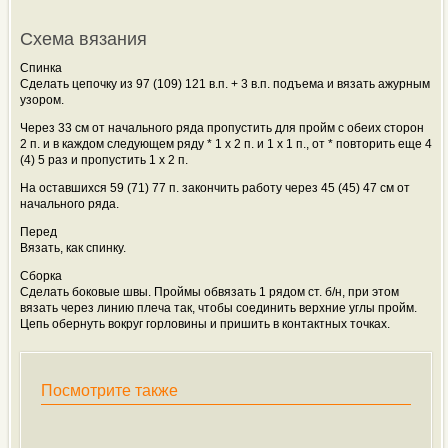
Схема вязания
Спинка
Сделать цепочку из 97 (109) 121 в.п. + 3 в.п. подъема и вязать ажурным
узором.
Через 33 см от начального ряда пропустить для пройм с обеих сторон
2 п. и в каждом следующем ряду * 1 x 2 п. и 1 x 1 п., от * повторить еще 4
(4) 5 раз и пропустить 1 x 2 п.
На оставшихся 59 (71) 77 п. закончить работу через 45 (45) 47 см от
начального ряда.
Перед
Вязать, как спинку.
Сборка
Сделать боковые швы. Проймы обвязать 1 рядом ст. б/н, при этом
вязать через линию плеча так, чтобы соединить верхние углы пройм.
Цепь обернуть вокруг горловины и пришить в контактных точках.
Посмотрите также