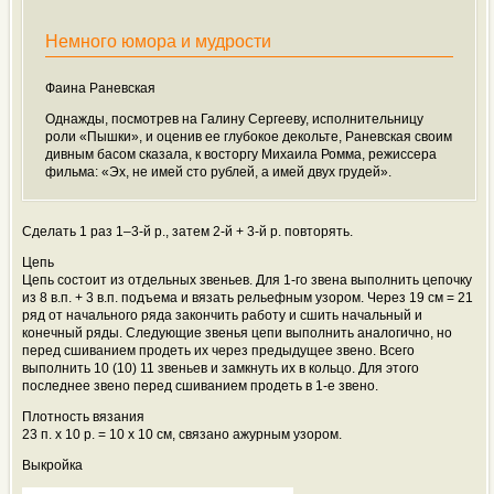
Немного юмора и мудрости
Фаина Раневская
Однажды, посмотрев на Галину Сергееву, исполнительницу
роли «Пышки», и оценив ее глубокое декольте, Раневская своим
дивным басом сказала, к восторгу Михаила Ромма, режиссера
фильма: «Эх, не имей сто рублей, а имей двух грудей».
Сделать 1 раз 1–3-й р., затем 2-й + 3-й р. повторять.
Цепь
Цепь состоит из отдельных звеньев. Для 1-го звена выполнить цепочку
из 8 в.п. + 3 в.п. подъема и вязать рельефным узором. Через 19 см = 21
ряд от начального ряда закончить работу и сшить начальный и
конечный ряды. Следующие звенья цепи выполнить аналогично, но
перед сшиванием продеть их через предыдущее звено. Всего
выполнить 10 (10) 11 звеньев и замкнуть их в кольцо. Для этого
последнее звено перед сшиванием продеть в 1-е звено.
Плотность вязания
23 п. х 10 р. = 10 x 10 см, связано ажурным узором.
Выкройка