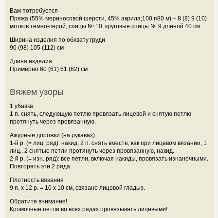
Вам потребуется
Пряжа (55% мериносовой шерсти, 45% акрила;100 г/80 м) – 8 (8) 9 (10)
мотков темно-серой; спицы № 10; круговые спицы № 9 длиной 40 см.
Ширина изделия по обхвату груди
90 (98) 105 (112) см
Длина изделия
Примерно 60 (61) 61 (62) см
Вяжем узоры
1 убавка
1 п. снять,
следующую петлю провязать лицевой и снятую петлю
протянуть через провязанную.
Ажурные дорожки (на рукавах)
1-й р. (= лиц. ряд): накид, 2 п. снять вместе, как при лицевом вязании, 1
лиц., 2 снятые петли протянуть через провязанную, накид.
2-й р. (= изн. ряд): все петли, включая накиды, провязать изнаночными.
Повторять эти 2 ряда.
Плотность вязания
9 п. х 12 р. = 10 х 10 см, связано лицевой гладью.
Обратите внимание!
Кромочные петли во всех рядах провязывать лицевыми!