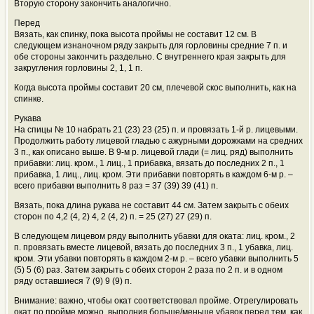
Вторую сторону закончить аналогично.
Перед
Вязать, как спинку, пока высота проймы не составит 12 см. В
следующем изнаночном ряду закрыть для горловины средние 7 п. и
обе стороны закончить раздельно. С внутреннего края закрыть для
закругления горловины 2, 1, 1 п.
Когда высота проймы составит 20 см, плечевой скос выполнить, как на
спинке.
Рукава
На спицы № 10 набрать 21 (23) 23 (25) п. и провязать 1-й р. лицевыми.
Продолжить работу лицевой гладью с ажурными дорожками на средних
3 п., как описано выше. В 9-м р. лицевой глади (= лиц. ряд) выполнить
прибавки: лиц. кром., 1 лиц., 1 прибавка, вязать до последних 2 п., 1
прибавка, 1 лиц., лиц. кром. Эти прибавки повторять в каждом 6-м р. –
всего прибавки выполнить 8 раз = 37 (39) 39 (41) п.
Вязать, пока длина рукава не составит 44 см. Затем закрыть с обеих
сторон по 4,2 (4, 2) 4, 2 (4, 2) п. = 25 (27) 27 (29) п.
В следующем лицевом ряду выполнить убавки для оката: лиц. кром., 2
п. провязать вместе лицевой, вязать до последних 3 п., 1 убавка, лиц.
кром. Эти убавки повторять в каждом 2-м р. – всего убавки выполнить 5
(5) 5 (6) раз. Затем закрыть с обеих сторон 2 раза по 2 п. и в одном
ряду оставшиеся 7 (9) 9 (9) п.
Внимание: важно, чтобы окат соответствовал пройме. Отрегулировать
окат по пройме можно, выполнив больше/меньше убавок перед тем, как