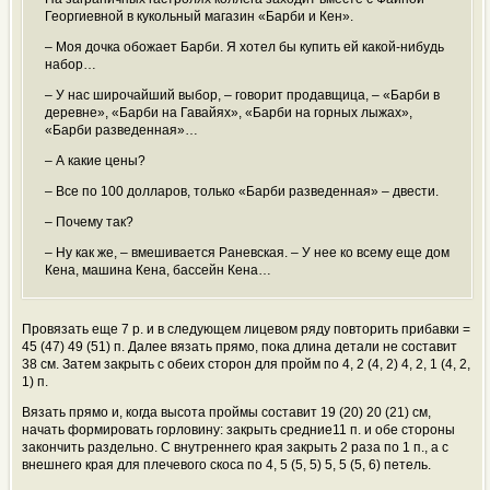
Георгиевной в кукольный магазин «Барби и Кен».
– Моя дочка обожает Барби. Я хотел бы купить ей какой-нибудь
набор…
– У нас широчайший выбор, – говорит продавщица, – «Барби в
деревне», «Барби на Гавайях», «Барби на горных лыжах»,
«Барби разведенная»…
– А какие цены?
– Все по 100 долларов, только «Барби разведенная» – двести.
– Почему так?
– Ну как же, – вмешивается Раневская. – У нее ко всему еще дом
Кена, машина Кена, бассейн Кена…
Провязать еще 7 р. и в следующем лицевом ряду повторить прибавки =
45 (47) 49 (51) п. Далее вязать прямо, пока длина детали не составит
38 см. Затем закрыть с обеих сторон для пройм по 4, 2 (4, 2) 4, 2, 1 (4, 2,
1) п.
Вязать прямо и, когда высота проймы составит 19 (20) 20 (21) см,
начать формировать горловину: закрыть средние11 п. и обе стороны
закончить раздельно. С внутреннего края закрыть 2 раза по 1 п., а с
внешнего края для плечевого скоса по 4, 5 (5, 5) 5, 5 (5, 6) петель.