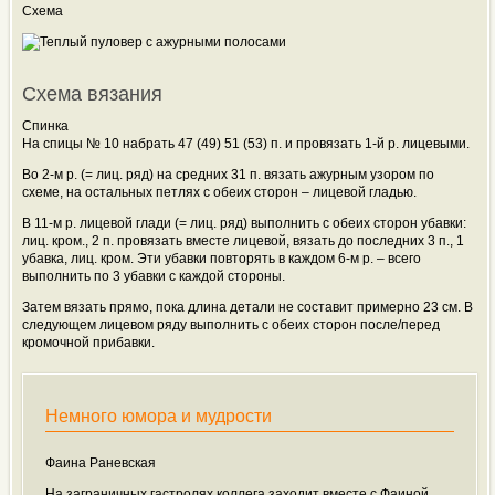
Схема
Схема вязания
Спинка
На спицы № 10 набрать 47 (49) 51 (53) п. и провязать 1-й р. лицевыми.
Во 2-м р. (= лиц. ряд) на средних 31 п. вязать ажурным узором по
схеме, на остальных петлях с обеих сторон – лицевой гладью.
В 11-м р. лицевой глади (= лиц. ряд) выполнить с обеих сторон убавки:
лиц. кром., 2 п. провязать вместе лицевой, вязать до последних 3 п., 1
убавка, лиц. кром. Эти убавки повторять в каждом 6-м р. – всего
выполнить по 3 убавки с каждой стороны.
Затем вязать прямо, пока длина детали не составит примерно 23 см. В
следующем лицевом ряду выполнить с обеих сторон после/перед
кромочной прибавки.
Немного юмора и мудрости
Фаина Раневская
На заграничных гастролях коллега заходит вместе с Фаиной