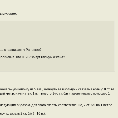
вным узором.
ица спрашивает у Раневской:
оргиевна, что Н. и Р. живут как муж и жена?
альную цепочку из 5 в.п., замкнуть ее в кольцо и связать в кольцо 8 ст. б/
аждый круг.р. начинать с 1 в.п. вместо 1-го ст. б/н и заканчивать с помощью 1
дующим образом (для этого вязать, соответственно, 2 ст. б/н на 1 петле
уг.р. вязать 2 ст. б/н (= 16 п.);