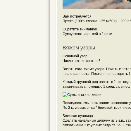
Вам потребуется
Пряжа (100% хлопка; 125 м/50 г) – 200 г
Обратите внимание!
Сумку вязать пряжей в 2 нити.
Вяжем узоры
Основной узор
Число петель кратно 6.
Вязать согл. схеме узора. Начать с пет
после раппорта. Постоянно повторять 1
Каждый круговой ряд начать с 1 в.п. подъе
заканчивать с помощью 1 соед. ст. в пос
Последовательность полос в основном 
По 2 круговых ряда * бежевой, коричнево
Бежевая пуговица
Сделать начальную цепочку из 3 в.п., зам
связать еще 2 круговых ряда ст. б/н. Ст