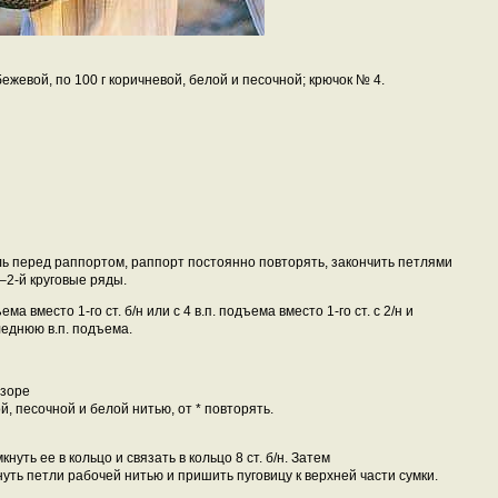
 бежевой, по 100 г коричневой, белой и песочной; крючок № 4.
ель перед раппортом, раппорт
постоянно повторять, закончить петлями
–2-й круговые ряды.
ма вместо 1-го ст. б/н или с 4 в.п. подъема вместо 1-го ст. с 2/н и
леднюю в.п. подъема.
узоре
й, песочной и белой нитью, от * повторять.
кнуть ее в кольцо и связать в кольцо 8 ст. б/н. Затем
януть петли рабочей нитью и пришить пуговицу к верхней части сумки.