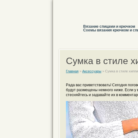
Вязание спицами и крючком
Схемы вязания крючком и сп
Сумка в стиле х
Главная
>
Аксессуары
>
Сумка в стиле хиппи
Рада вас приветствовать! Сегодня пого
будут размещены немного ниже. Если у 
стесняйтесь и задавайте их в комментар