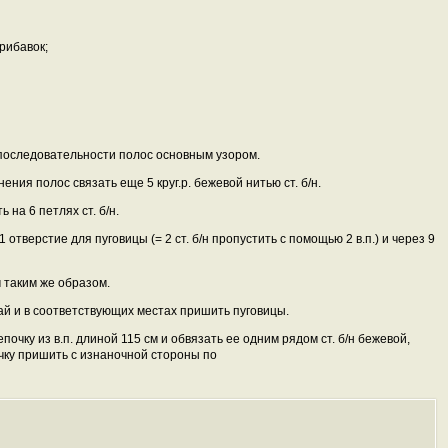
прибавок;
 последовательности полос основным узором.
нения полос связать еще 5 круг.р. бежевой нитью ст. б/н.
 на 6 петлях ст. б/н.
 отверстие для пуговицы (= 2 ст. б/н пропустить с помощью 2 в.п.) и через 9
 таким же образом.
ай и в соответствующих местах пришить пуговицы.
очку из в.п. длиной 115 см и обвязать ее одним рядом ст. б/н бежевой,
учку пришить с изнаночной стороны по