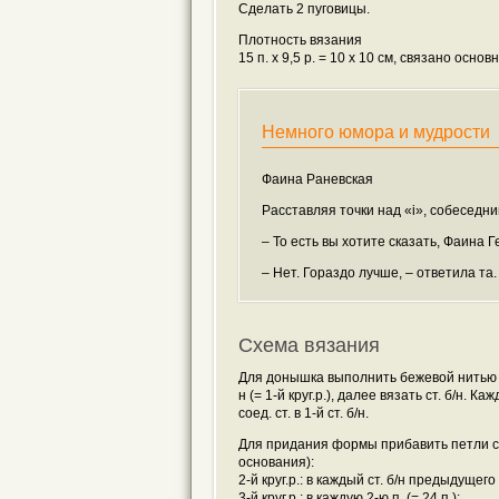
Сделать 2 пуговицы.
Плотность вязания
15 п. х 9,5 р. = 10 х 10 см, связано осно
Немного юмора и мудрости
Фаина Раневская
Расставляя точки над «i», собеседн
– То есть вы хотите сказать, Фаина Ге
– Нет. Гораздо лучше, – ответила та.
Схема вязания
Для донышка выполнить бежевой нитью нач
н (= 1-й круг.р.), далее вязать ст. б/н. К
соед. ст. в 1-й ст. б/н.
Для придания формы прибавить петли сле
основания):
2-й круг.р.: в каждый ст. б/н предыдущего кр
3-й круг.р.: в каждую 2-ю п. (= 24 п.);