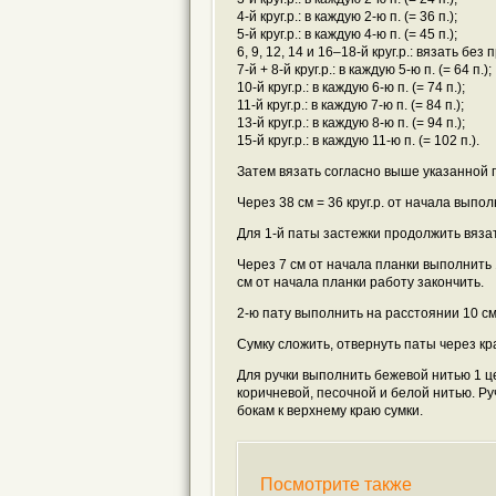
4-й круг.р.: в каждую 2-ю п. (= 36 п.);
5-й круг.р.: в каждую 4-ю п. (= 45 п.);
6, 9, 12, 14 и 16–18-й круг.р.: вязать без 
7-й + 8-й круг.р.: в каждую 5-ю п. (= 64 п.);
10-й круг.р.: в каждую 6-ю п. (= 74 п.);
11-й круг.р.: в каждую 7-ю п. (= 84 п.);
13-й круг.р.: в каждую 8-ю п. (= 94 п.);
15-й круг.р.: в каждую 11-ю п. (= 102 п.).
Затем вязать согласно выше указанной
Через 38 см = 36 круг.р. от начала выпол
Для 1-й паты застежки продолжить вязать
Через 7 см от начала планки выполнить 1
см от начала планки работу закончить.
2-ю пату выполнить на расстоянии 10 см
Сумку сложить, отвернуть паты через кр
Для ручки выполнить бежевой нитью 1 цеп
коричневой, песочной и белой нитью. Р
бокам к верхнему краю сумки.
Посмотрите также