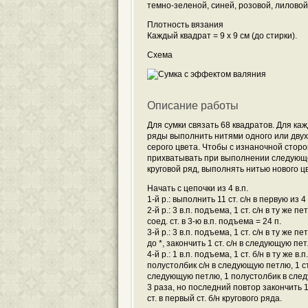
темно-зеленой, синей, розовой, лиловой 
Плотность вязания
Каждый квадрат = 9 х 9 см (до стирки).
Схема
Описание работы
Для сумки связать 68 квадратов. Для ка
ряды выполнить нитями одного или двух
серого цвета. Чтобы с изнаночной стор
прихватывать при выполнении следующе
круговой ряд, выполнять нитью нового ц
Начать с цепочки из 4 в.п.
1-й р.: выполнить 11 ст. с/н в первую из 4 
2-й р.: 3 в.п. подъема, 1 ст. с/н в ту же 
соед. ст. в 3-ю в.п. подъема = 24 п.
3-й р.: 3 в.п. подъема, 1 ст. с/н в ту же 
до *, закончить 1 ст. с/н в следующую петл
4-й р.: 1 в.п. подъема, 1 ст. б/н в ту же в
полустолбик с/н в следующую петлю, 1 ст. 
следующую петлю, 1 полустолбик в следую
3 раза, но последний повтор закончить 1 
ст. в первый ст. б/н кругового ряда.