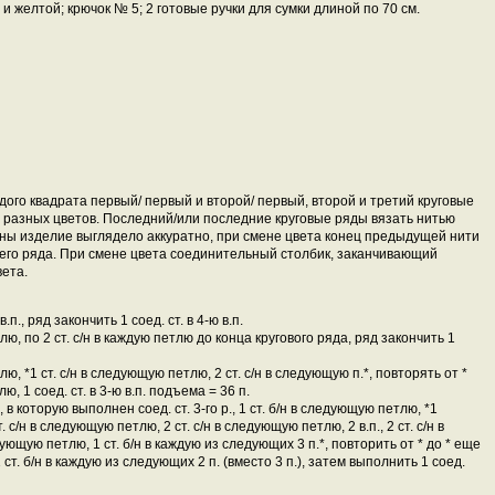
и желтой; крючок № 5; 2 готовые ручки для сумки длиной по 70 см.
ждого квадрата первый/ первый и второй/ первый, второй и третий круговые
 разных цветов. Последний/или последние круговые ряды вязать нитью
оны изделие выглядело аккуратно, при смене цвета конец предыдущей нити
го ряда. При смене цвета соединительный столбик, заканчивающий
вета.
в.п., ряд закончить 1 соед. ст. в 4-ю в.п.
петлю, по 2 ст. с/н в каждую петлю до конца кругового ряда, ряд закончить 1
петлю, *1 ст. с/н в следующую петлю, 2 ст. с/н в следующую п.*, повторять от *
ю, 1 соед. ст. в 3-ю в.п. подъема = 36 п.
.п., в которую выполнен соед. ст. 3-го р., 1 ст. б/н в следующую петлю, *1
с/н в следующую петлю, 2 ст. с/н в следующую петлю, 2 в.п., 2 ст. с/н в
щую петлю, 1 ст. б/н в каждую из следующих 3 п.*, повторить от * до * еще
ст. б/н в каждую из следующих 2 п. (вместо 3 п.), затем выполнить 1 соед.