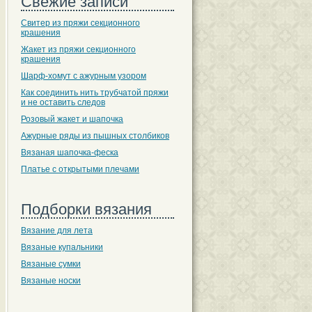
Свежие записи
Свитер из пряжи секционного
крашения
Жакет из пряжи секционного
крашения
Шарф-хомут с ажурным узором
Как соединить нить трубчатой пряжи
и не оставить следов
Розовый жакет и шапочка
Ажурные ряды из пышных столбиков
Вязаная шапочка-феска
Платье с открытыми плечами
Подборки вязания
Вязание для лета
Вязаные купальники
Вязаные сумки
Вязаные носки