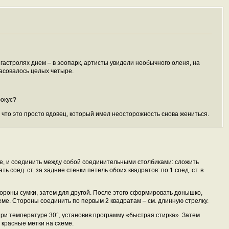
 гастролях днем – в зоопарк, артисты увидели необычного оленя, на
расовалось целых четыре.
фокус?
– что это просто вдовец, который имел неосторожность снова жениться.
ме, и соединить между собой соединительными столбиками: сложить
 соед. ст. за задние стенки петель обоих квадратов: по 1 соед. ст. в
ороны сумки, затем для другой. После этого сформировать донышко,
еме. Стороны соединить по первым 2 квадратам – см. длинную стрелку.
ри температуре 30°, установив программу «быстрая стирка». Затем
 красные метки на схеме.