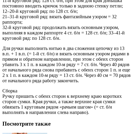
11-й круговой ряд: 128 ст. б/н, при этом для края донышка
постоянно вводить крючок только в заднюю стенку петли;
12–20-й круговой ряд: по 128 ст. б/н;
21–31-й круговой ряд: вязать фантазийным узором = 32
раппорта;
32-й круговой ряд: продолжать вязать основным узором,
выполняя в каждом раппорте 4 ст. б/н = 128 ст. б/н; 33–41-й
круговой ряд: по 128 ст. б/н.
Для ручки выполнить нитью в два сложения цепочку из 13
в.п. + 1 в.п. (= 1-й ст. б/н) и вязать основным узором рядами в
прямом и обратном направлении, при этом с обеих сторон
убавить 3 х 1 п. в каждом 10-м ряду = 7 ст. б/н. Через 40 рядов
от начального ряда снова прибавить с обеих сторон 1 п. и еще
2 х 1 п. в каждом 10-м ряду = 13 ст. б/н. Через 40 см = 70 рядов
от начального ряда работу закончить.
Сборка
Ручку пришить с обеих сторон к верхнему краю коротких
сторон сумки. Края ручки, а также верхние края сумки
обвязать 1 круговым рядом «рачьим шагом» (= ст. б/н
выполнять в направлении слева направо).
Посмотрите также