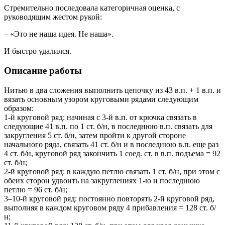
Стремительно последовала категоричная оценка, с
руководящим жестом рукой:
– «Это не наша идея. Не наша».
И быстро удалился.
Описание работы
Нитью в два сложения выполнить цепочку из 43 в.п. + 1 в.п. и
вязать основным узором круговыми рядами следующим
образом:
1-й круговой ряд: начиная с 3-й в.п. от крючка связать в
следующие 41 в.п. по 1 ст. б/н, в последнюю в.п. связать для
закругления 5 ст. б/н, затем пройти к другой стороне
начального ряда, связать 41 ст. б/н и в последнюю в.п. еще раз
4 ст. б/н, круговой ряд закончить 1 соед. ст. в в.п. подъема = 92
ст. б/н;
2-й круговой ряд: в каждую петлю связать 1 ст. б/н, при этом с
обеих сторон удвоить на закруглениях 1-ю и последнюю
петлю = 96 ст. б/н;
3–10-й круговой ряд: постоянно повторять 2-й круговой ряд,
выполняя в каждом круговом ряду 4 прибавления = 128 ст. б/
н;