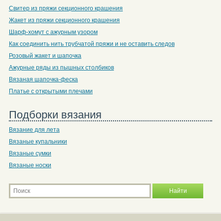
Свитер из пряжи секционного крашения
Жакет из пряжи секционного крашения
Шарф-хомут с ажурным узором
Как соединить нить трубчатой пряжи и не оставить следов
Розовый жакет и шапочка
Ажурные ряды из пышных столбиков
Вязаная шапочка-феска
Платье с открытыми плечами
Подборки вязания
Вязание для лета
Вязаные купальники
Вязаные сумки
Вязаные носки