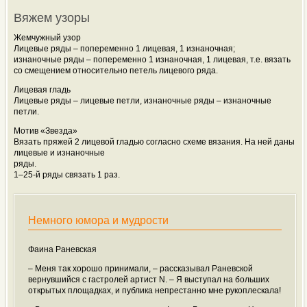
Вяжем узоры
Жемчужный узор
Лицевые ряды – попеременно 1 лицевая, 1
изнаночная;
изнаночные ряды – попеременно 1 изнаночная, 1 лицевая, т.е. вязать
со смещением относительно петель лицевого ряда.
Лицевая гладь
Лицевые ряды – лицевые петли, изнаночные ряды – изнаночные
петли.
Мотив «Звезда»
Вязать пряжей 2 лицевой гладью согласно схеме вязания. На ней даны
лицевые и изнаночные
ряды.
1–25-й ряды связать 1 раз.
Немного юмора и мудрости
Фаина Раневская
– Меня так хорошо принимали, – рассказывал Раневской
вернувшийся с гастролей артист N. – Я выступал на больших
открытых площадках, и публика непрестанно мне рукоплескала!