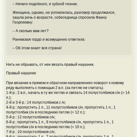
– Ничего подобного, я зубной техник.
Женщина, однако, не успокоилась, разговор продолжался,
зашла речь о возрасте, собеседница спросила Фаину
Георгиевну:
– А сколько вам лет?
Раневская гордо и возмущенно ответила:
– Об этом знает вся страна!
Нить не обрывать, от нее вязать правый наушник.
Правый наушник
При вязании в прямом и обратном направлениях поворот к новому
ряду выполнять с помощью 2 в.п. (за петлю не считать).
1-й р.: 2 в.п., начать в ту же петлю и связать 14 полустолбиков с/н (= 14
п.);
2-й и 3-й р.: 14 полустолбиков с /н;
4-й р.: пропустить 1 п., 11 полустолбиков с/н, пропустить 1 п., 1
полустолбик с/н в последнюю петлю (= 12 п.);
5-й р.: 12 полустолбиков с/н;
6-й р.: пропустить 1 п., 9 полустолбиков с/н, пропустить 1 п., 1
полустолбик с/н в последнюю петлю (= 10 п.);
7-й р.: 10 полустолбиков с/н;
8-й р.: пропустить 1 п., 7 полустолбиков с/н, пропустить 1 п., 1