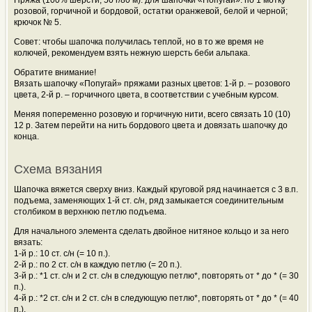
розовой, горчичной и бордовой, остатки оранжевой, белой и черной;
крючок № 5.
Совет: чтобы шапочка получилась теплой, но в то же время не
колючей, рекомендуем взять нежную
шерсть беби альпака.
Обратите внимание!
Вязать шапочку «Попугай» пряжами разных цветов: 1-й р. – розового
цвета, 2-й р. – горчичного цвета, в соответствии с учебным курсом.
Меняя попеременно розовую и горчичную нити, всего связать 10 (10)
12 р. Затем перейти на нить бордового цвета и довязать шапочку до
конца.
Схема вязания
Шапочка вяжется сверху вниз. Каждый круговой ряд начинается с 3 в.п.
подъема, заменяющих 1-й ст. с/н, ряд замыкается соединительным
столбиком в верхнюю петлю подъема.
Для начального элемента сделать двойное нитяное кольцо и за него
вязать:
1-й р.: 10 ст. с/н (= 10 п.).
2-й р.: по 2 ст. с/н в каждую петлю (= 20 п.).
3-й р.: *1 ст. с/н и 2 ст. с/н в следующую петлю*, повторять от * до * (= 30
п.).
4-й р.: *2 ст. с/н и 2 ст. с/н в следующую петлю*, повторять от * до * (= 40
п.).