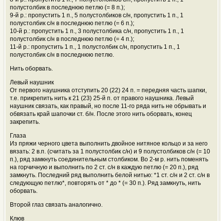
полустолбик в последнюю петлю (= 8 п.);
9-й р.: пропустить 1 п., 5 полустолбиков с/н, пропустить 1 п., 1
полустолбик с/н в последнюю петлю (= 6 п.);
10-й р.: пропустить 1 п., 3 полустолбика с/н, пропустить 1 п., 1
полустолбик с/н в последнюю петлю (= 4 п.);
11-й р.: пропустить 1 п., 1 полустолбик с/н, пропустить 1 п., 1
полустолбик с/н в последнюю петлю.
Нить оборвать.
Левый наушник
От первого наушника отступить 20 (22) 24 п. = передняя часть шапки,
т.е. прикрепить нить к 21 (23) 25-й п. от правого наушника. Левый
наушник связать, как правый, но после 11-го ряда нить не обрывать и
обвязать край шапочки ст. б/н. После этого нить оборвать, конец
закрепить.
Глаза
Из пряжи черного цвета выполнить двойное нитяное кольцо и за него
вязать: 2 в.п. (считать за 1 полустолбик с/н) и 9 полустолбиков с/н (= 10
п.), ряд замкнуть соединительным столбиком. Во 2-м р. нить поменять
на горчичную и выполнить по 2 ст. с/н в каждую петлю (= 20 п.), ряд
замкнуть. Последний ряд выполнить белой нитью: *1 ст. с/н и 2 ст. с/н в
следующую петлю*, повторять от * до * (= 30 п.). Ряд замкнуть, нить
оборвать.
Второй глаз связать аналогично.
Клюв