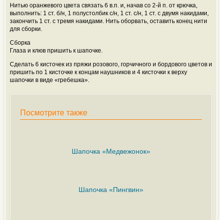
Нитью оранжевого цвета связать 6 в.п. и, начав со 2-й п. от крючка,
выполнить: 1 ст. б/н, 1 полустолбик с/н, 1 ст. с/н, 1 ст. с двумя накидами,
закончить 1 ст. с тремя накидами. Нить оборвать, оставить конец нити
для сборки.
Сборка
Глаза и клюв пришить к шапочке.
Сделать 6 кисточек из пряжи розового, горчичного и бордового цветов и
пришить по 1 кисточке к концам наушников и 4 кисточки к верху
шапочки в виде «гребешка».
Посмотрите также
Шапочка «Медвежонок»
Шапочка «Пингвин»