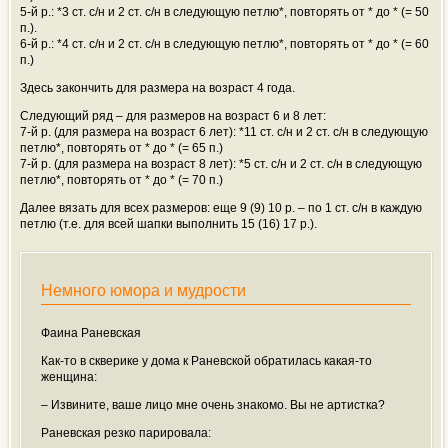
5-й р.: *3 ст. с/н и 2 ст. с/н в следующую петлю*, повторять от * до * (= 50
п.).
6-й р.: *4 ст. с/н и 2 ст. с/н в следующую петлю*, повторять от * до * (= 60
п.)
Здесь закончить для размера на возраст 4 года.
Следующий ряд – для размеров на возраст 6 и 8 лет:
7-й р. (для размера на возраст 6 лет): *11 ст. с/н и 2 ст. с/н в следующую
петлю*, повторять от * до * (= 65 п.)
7-й р. (для размера на возраст 8 лет): *5 ст. с/н и 2 ст. с/н в следующую
петлю*, повторять от * до * (= 70 п.)
Далее вязать для всех размеров: еще 9 (9) 10 р. – по 1 ст. с/н в каждую
петлю (т.е. для всей шапки выполнить 15 (16) 17 р.).
Немного юмора и мудрости
Фаина Раневская
Как-то в скверике у дома к Раневской обратилась какая-то
женщина:
– Извините, ваше лицо мне очень знакомо. Вы не артистка?
Раневская резко парировала: