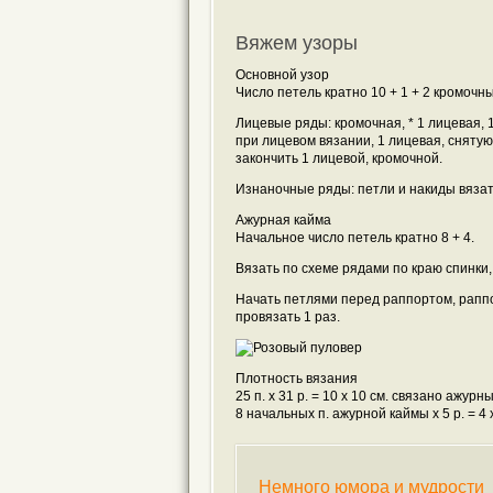
Вяжем узоры
Основной узор
Число петель кратно 10 + 1 + 2 кромочны
Лицевые ряды: кромочная, * 1 лицевая, 1
при лицевом вязании, 1 лицевая, снятую 
закончить 1 лицевой, кромочной.
Изнаночные ряды: петли и накиды вяза
Ажурная кайма
Начальное число петель кратно 8 + 4.
Вязать по схеме рядами по краю спинки,
Начать петлями перед раппортом, раппо
провязать 1 раз.
Плотность вязания
25 п. х 31 р. = 10 x 10 см. связано ажурн
8 начальных п. ажурной каймы х 5 р. = 4 x
Немного юмора и мудрости