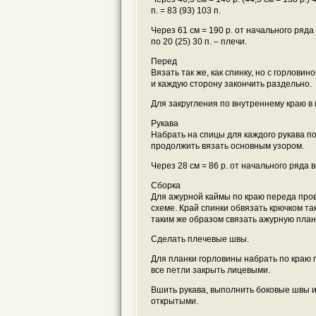
п. = 83 (93) 103 п.
Через 61 см = 190 р. от начального ряд
по 20 (25) 30 п. – плечи.
Перед
Вязать так же, как спинку, но с горловин
и каждую сторону закончить раздельно.
Для закругления по внутреннему краю в ка
Рукава
Набрать на спицы для каждого рукава по
продолжить вязать основным узором.
Через 28 см = 86 р. от начального ряда 
Сборка
Для ажурной каймы по краю переда провя
схеме. Край спинки обвязать крючком так
таким же образом связать ажурную план
Сделать плечевые швы.
Для планки горловины набрать по краю г
все петли закрыть лицевыми.
Вшить рукава, выполнить боковые швы и
открытыми.