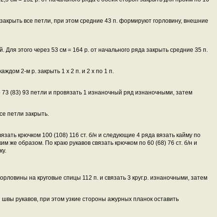
а закрыть все петли, при этом средние 43 п. формируют горловину, внешние
ой. Для этого через 53 см = 164 р. от начального ряда закрыть средние 35 п.
ждом 2-м р. закрыть 1 x 2 п. и 2 x по 1 п.
 73 (83) 93 петли и провязать 1 изнаночный ряд изнаночными, затем
все петли закрыть.
зать крючком 100 (108) 116 ст. б/н и следующие 4 ряда вязать кайму по
им же образом. По краю рукавов связать крючком по 60 (68) 76 ст. б/н и
ку.
орловины на круговые спицы 112 п. и связать 3 круг.р. изнаночными, затем
 швы рукавов, при этом узкие стороны ажурных планок оставить