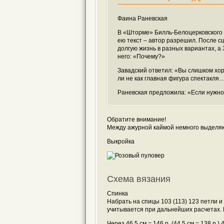
Фаина Раневская
В «Шторме» Билль-Белоцерковского 
ею текст – автор разрешил. После с
долгую жизнь в разных вариантах, а 
него: «Почему?»
Завадский ответил: «Вы слишком хор
ли не как главная фигура спектакля
Раневская предложила: «Если нужно 
Обратите внимание!
Между ажурной каймой немного выделяют
Выкройка
Схема вязания
Спинка
Набрать на спицы 103 (113) 123 петли и
учитывается при дальнейших расчетах.
Через 46,5 см = 146 р. (44,5 см = 138 р.