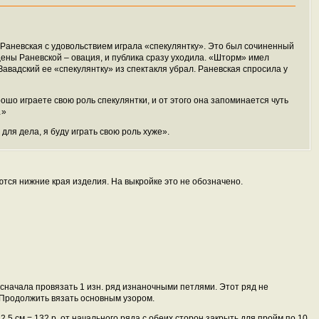
Раневская с удовольствием играла «спекулянтку». Это был сочиненный
цены Раневской – овация, и публика сразу уходила. «Шторм» имел
Завадский ее «спекулянтку» из спектакля убрал. Раневская спросила у
ошо играете свою роль спекулянтки, и от этого она запоминается чуть
…»
для дела, я буду играть свою роль хуже».
ся нижние края изделия. На выкройке это не обозначено.
 сначала провязать 1 изн. ряд изнаночными петлями. Этот ряд не
 Продолжить вязать основным узором.
) 42,5 см = 132 р. от начального ряда с обеих сторон закрыть для пройм по 10