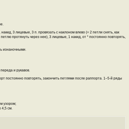
е.
 накид, 3 лицевые, 3
п. провязать с наклоном влево (= 2 петли снять, как
петлю протянуть через нее), 3 лицевые, 1 накид, от * постоянно повторять,
ть изнаночными.
 переда и рукавов.
рт постоянно повторять, закончить петлями после раппорта. 1–5-й ряды
ым узором;
 4,5 см.