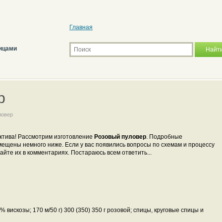
Главная
ицами
р
ловер
ектива! Рассмотрим изготовление
Розовый пуловер
. Подробные
ещены немного ниже. Если у вас появились вопросы по схемам и процессу
айте их в комментариях. Постараюсь всем ответить...
вискозы; 170 м/50 г) 300 (350) 350 г розовой; спицы, круговые спицы и