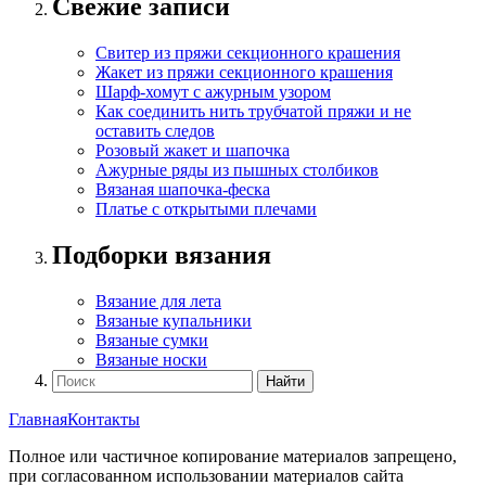
Свежие записи
Свитер из пряжи секционного крашения
Жакет из пряжи секционного крашения
Шарф-хомут с ажурным узором
Как соединить нить трубчатой пряжи и не
оставить следов
Розовый жакет и шапочка
Ажурные ряды из пышных столбиков
Вязаная шапочка-феска
Платье с открытыми плечами
Подборки вязания
Вязание для лета
Вязаные купальники
Вязаные сумки
Вязаные носки
Главная
Контакты
Полное или частичное копирование материалов запрещено,
при согласованном использовании материалов сайта