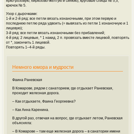
ярко-розовую, бирюзово-желтую и синюю); круговые спицы
№ 5,5;
крючок № 5.
Узор с дырочками:
1-й и 2-й ряд: все петли вязать изнаночными, при этом первую и
последнюю петлю ряда удвоить (= вывязать из петли 1 изнаночную и 1
лицевую);
3-й ряд: все петли вязать изнаночными без прибавлений;
4-й ряд: 2 лицевые, * 1 накид, 2 п. провязать вместе лицевой, повторять
от *, закончить 1 лицевой.
Повторять 1–4-й ряды.
Немного юмора и мудрости
Фаина Раневская
В Комарове, рядом с санаторием, где отдыхает Раневская,
проходит железная дорога.
– Как отдыхаете, Фаина Георгиевна?
– Как Анна Каренина.
В другой раз, отвечая на вопрос, где отдыхает летом, Раневская
объясняла:
– В Комарове – там еще железная дорога – в санатории имени