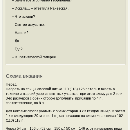
– Зачем все это, Фаина Георгиевна?
– Искала… – ответила Раневская.
– Что искали?
– Святое искусство.
– Нашли?
– Да.
– Где?
– В Третьяковской галерее…
Схема вязания
Перед
Набрать на спицы лиловой нитью 110 (118) 126 петель и вязать в
технике интарсий узор из цветных участков, при этом схему для 2-го и
3-го размеров с обеих сторон дополнить, прибавив по 4 п.,
соответственно, по 8 п.
Для боковых скосов убавить с обеих сторон 3 х в каждом 30-м р. и затем
1 х в следующем 20-м р. по 1 п., как показано на схеме = на спицах 102
(110) 118 п.
Через 54 cм = 156 р. (52 cм = 150 р.) 50 cм = 146 р. от начального ряда