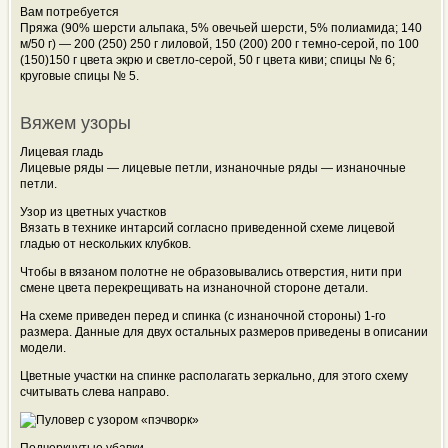
Вам потребуется
Пряжа (90% шерсти альпака, 5% овечьей шерсти, 5% полиамида; 140
м/50 г) — 200 (250) 250 г лиловой, 150 (200) 200 г темно-серой, по 100
(150)150 г цвета экрю и светло-серой, 50 г цвета киви; спицы № 6;
круговые спицы № 5.
Вяжем узоры
Лицевая гладь
Лицевые ряды — лицевые петли, изнаночные ряды — изнаночные
петли.
Узор из цветных участков
Вязать в технике интарсий согласно приведенной схеме лицевой
гладью от нескольких клубков.
Чтобы в вязаном полотне не образовывались отверстия, нити при
смене цвета перекрещивать на изнаночной стороне детали.
На схеме приведен перед и спинка (с изнаночной стороны) 1-го
размера. Данные для двух остальных размеров приведены в описании
модели.
Цветные участки на спинке располагать зеркально, для этого схему
считывать слева направо.