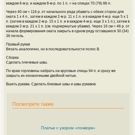
каждом 6-м р. и каждом 8-м р. по 1 п. = на спицах 70 (78) 86 п.
Через 40 см = 116 р. от начального ряда убавить с обеих сторон для
оката 1 х 4 п., затем в каждом 2-м р. 11 х 1 п. и в каждом 4-м р. еще 5 х 1
п. (затем в каждом 2-м р. 15 х 1 п. и в каждом 4-м р. еще 3 х 1 п.), затем в
каждом 2-м р. 21 х 1 п. (см. подчеркнутые убавки). Через 16 cм = 46 р. от
начала формирования оката закрыть в одном ряду оставшиеся 30 (34)
36 петель.
Правый рукав
Вязать аналогично, но в последовательности полос В.
Сборка
Сделать плечевые швы.
По краю горловины набрать на круговые спицы 94 п. и сразу же
закрыть их изнаночными двойной нитью.
Вшить рукава. Сделать боковые швы и швы рукавов.
Посмотрите также
Платье с узором «пэчворк»