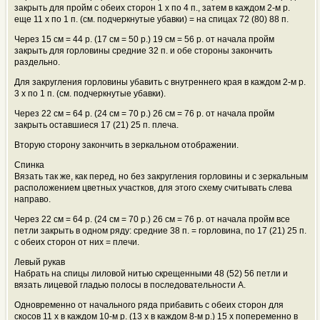
закрыть для пройм с обеих сторон 1 х по 4 п., затем в каждом 2-м р.
еще 11 х по 1 п. (см. подчеркнутые убавки) = на спицах 72 (80) 88 п.
Через 15 cм = 44 р. (17 cм = 50 р.) 19 cм = 56 р. от начала пройм
закрыть для горловины средние 32 п. и обе стороны закончить
раздельно.
Для закругления горловины убавить с внутреннего края в каждом 2-м р.
3 х по 1 п. (см. подчеркнутые убавки).
Через 22 cм = 64 р. (24 cм = 70 р.) 26 cм = 76 р. от начала пройм
закрыть оставшиеся 17 (21) 25 п. плеча.
Вторую сторону закончить в зеркальном отображении.
Спинка
Вязать так же, как перед, но без закругления горловины и с зеркальным
расположением цветных участков, для этого схему считывать слева
направо.
Через 22 cм = 64 р. (24 cм = 70 р.) 26 cм = 76 р. от начала пройм все
петли закрыть в одном ряду: средние 38 п. = горловина, по 17 (21) 25 п.
с обеих сторон от них = плечи.
Левый рукав
Набрать на спицы лиловой нитью скрещенными 48 (52) 56 петли и
вязать лицевой гладью полосы в последовательности А.
Одновременно от начального ряда прибавить с обеих сторон для
скосов 11 х в каждом 10-м р. (13 х в каждом 8-м р.) 15 х попеременно в