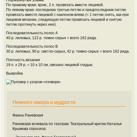
Подчеркнутые убавки
По правому краю: кром., 2 п. провязать вместе лицевой.
По левому краю: последнюю третью петлю и предпоследнюю петлю
провязать вместе лицевой с наклоном влево (= 1 петлю снять, как при
лицевом вязании, следующую петлю провязать лицевой и снятую
петлю протянуть через нее).
Последовательность полос А
40 р. лиловых, 122 р. темно-серых = всего 162 ряда.
Последовательность полос B
30 р. лиловых, 90 р. светло-серых, 42 р. темно-серых = всего 162 ряда.
Плотность вязания
19 п. х 29 р. = 10 x 10 cм, связано лицевой гладью.
Выкройка
Немного юмора и мудрости
Фаина Раневская
Раневская кочевала по театрам. Театральный критик Наталья
Крымова спросила: