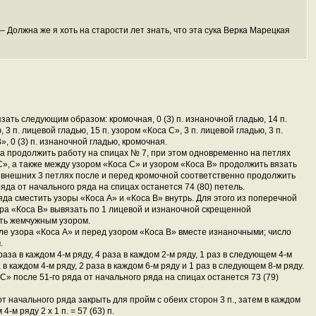
 – Должна же я хоть на старости лет знать, что эта сука Верка Марецкая
зать следующим образом: кромочная, 0 (3) п. изнаночной гладью, 14 п.
 3 п. лицевой гладью, 15 п. узором «Коса С», 3 п. лицевой гладью, 3 п.
», 0 (3) п. изнаночной гладью, кромочная.
да продолжить работу на спицах № 7, при этом одновременно на петлях
С», а также между узором «Коса С» и узором «Коса В» продолжить вязать
а внешних 3 петлях после и перед кромочной соответственно продолжить
яда от начального ряда на спицах останется 74 (80) петель.
ряда сместить узоры «Коса А» и «Коса В» внутрь. Для этого из поперечной
ора «Коса В» вывязать по 1 лицевой и изнаночной скрещенной
ать жемчужным узором.
е узора «Коса А» и перед узором «Коса В» вместе изнаночными; число
.
аза в каждом 4-м ряду, 4 раза в каждом 2-м ряду, 1 раз в следующем 4-м
 в каждом 4-м ряду, 2 раза в каждом 6-м ряду и 1 раз в следующем 8-м ряду.
С» после 51-го ряда от начального ряда на спицах останется 73 (79)
 от начального ряда закрыть для пройм с обеих сторон 3 п., затем в каждом
 4-м ряду 2 x 1 п. = 57 (63) п.