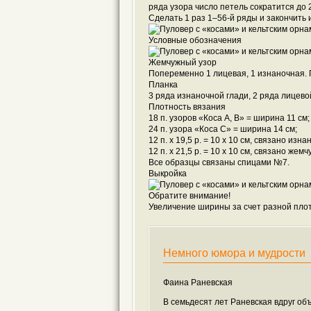
ряда узора число петель сократится до 2
Сделать 1 раз 1–56-й ряды и закончить 
Условные обозначения
Жемчужный узор
Попеременно 1 лицевая, 1 изнаночная. 
Планка
3 ряда изнаночной глади, 2 ряда лицевой
Плотность вязания
18 п. узоров «Коса А, В» = ширина 11 см;
24 п. узора «Коса С» = ширина 14 см;
12 п. х 19,5 р. = 10 x 10 см, связано изн
12 п. х 21,5 р. = 10 x 10 см, связано же
Все образцы связаны спицами №7.
Выкройка
Обратите внимание!
Увеличение ширины за счет разной плот
Немного юмора и мудрости
Фаина Раневская
В семьдесят лет Раневская вдруг объ