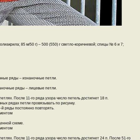
акрила; 85 м/50 г) – 500 (550) г светло-коричневой; спицы № 6 и 7;
чные ряды – изнаночные петли.
аночные ряды – лицевые петли.
 петлях. После 11-го ряда узора число петель достигнет 18 п.
ных рядах петли провязывать по рисунку.
0-й ряды постоянно повторять.
денной схеме.
 петлях. После 11-го ряда узора число петель достигнет 24 п. После 51-го