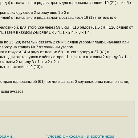
2 ряда) от начального ряда закрыть для горловины средние 19 (21) п. и обе
рыть в следующем 2-м ряду еще 1 x 3 п.
 рядов) от начального ряда закрыть оставшиеся 16 (18) петель плеч.
горловиной. Для этого уже через 59,5 см = 116 рядов (61,5 см = 120 рядов) от
 затем в каждом 2-м ряду 1 x 3 п., 1 x 2 п. и 3 x 1 п.
 по 25 (29) петель и связать 2 см = 5 рядов узором планки, начиная при
 работу на спицах № 7 жемчужным узором.
в каждом 14-м ряду от планки 6 x 1 п. согл. узору = 37 (41) п.
ыть для оката рукава с обеих сторон 1 п., затем в каждом 2-м ряду 3 x 1 п.,
 каждом 2-м ряду 3 x 1 п. и 2 x 2 п.
рыть оставшиеся 9 (13) п.
о краю горловины 55 (61) петлю и связать 3 круговых ряда изнаночными,
 швы рукавов.
косами»
Пуловер с «косами» и воротником