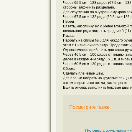
Через 65,5 см = 128 рядов (67,5 см = 13
стороны закончить раздельно.
Для скругления по внутреннему краю зак
Через 67,5 см = 132 ряда (69,5 см = 136
Перед
Вязать, как спинку, но с более глубокой 
начального ряда закрыть средние 9 (11) п.,
Рукава
Набрать на спицы № 6 для каждого рукава
этом с 1 изнаночного ряда. Продолжить
Одновременно прибавить для скоса рукава 
Через 46,5 см = 100 рядов от планки закр
далее в каждом 4-м ряду 3 x 1 п. и вновь в
Через 60,5 см = 130 рядов от планки зак
Сборка
Сделать плечевые швы.
Для планки набрать на круговые спицы п
затем закрыть все петли, как лицевые.
Вшить рукава, выполнить боковые швы и
Посмотрите также
Пуловер с ажурными «