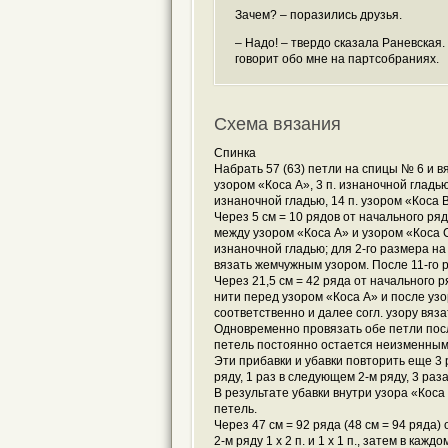
Зачем? – поразились друзья.
– Надо! – твердо сказала Раневская.
говорит обо мне на партсобраниях.
Схема вязания
Спинка
Набрать 57 (63) петли на спицы № 6 и вя
узором «Коса А», 3 п. изнаночной гладью,
изнаночной гладью, 14 п. узором «Коса В
Через 5 см = 10 рядов от начального ря
между узором «Коса А» и узором «Коса 
изнаночной гладью; для 2-го размера н
вязать жемчужным узором. После 11-го р
Через 21,5 см = 42 ряда от начального 
нити перед узором «Коса А» и после уз
соответственно и далее согл. узору вяз
Одновременно провязать обе петли посл
петель постоянно остается неизменным
Эти прибавки и убавки повторить еще 3 р
ряду, 1 раз в следующем 2-м ряду, 3 раза
В результате убавки внутри узора «Коса 
петель.
Через 47 см = 92 ряда (48 см = 94 ряда)
2-м ряду 1 x 2 п. и 1 x 1 п., затем в каждом