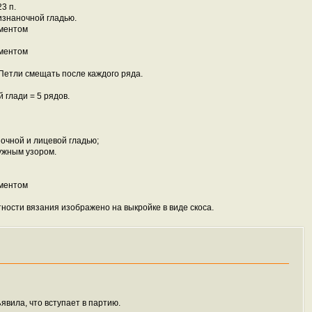
3 п.
изнаночной гладью.
Петли смещать после каждого ряда.
 глади = 5 рядов.
аночной и лицевой гладью;
мчужным узором.
ности вязания изображено на выкройке в виде скоса.
явила, что вступает в партию.