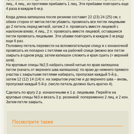
лиц., 4 лиц., из протяжки прибавить 1 лиц. Эти прибавки повторить еще
4 раза в каждом 6-м р.
Когда длина капюшона после резинки составит 22 (23) 24 (25) см, с
обеих сторон от меток петли убавить: провязать все петли лицевыми
до 2 петель перед меткой, затем 2 п. провязать вместе лицевой с
наклоном влево, 4 лиц., 2 п. провязать вместе лицевой, оставшиеся
петли провязать лицевыми. Эти убавки повторить в каждом 2-м ряду
еще 6 раз.
Половину петель перевести на вспомогательную спицу и с изнаночной
провязать их попарно с петлями на рабочей спице (можно все петли
закрыть в одном ряду, затем капюшон сложить и края сшить (= верхний
шов).
На круговые спицы №2,5 набрать синей нитью по краю капюшона
петли (начать от верхнего шва капюшона): по краю до нижнего прямого
участка с закрытыми петлями набирать, пропуская каждый 5-й р.,
затем 12 (12) 14 (14) п. на закрытом участке и до верхнего шва – вновь,
пропуская каждый 5-й р. (число петель должно быть кратно 4).
Сделать по кругу 2 р. изнаночными и 1 р. лицевыми. Перейти на
круговые спицы №3 и вязать 3 р. резинкой: попеременно 2 лиц. и 2 изн.
Затем петли закрыть.
Посмотрите также