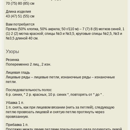
70 (75) 80 (85) см
Длина изделия
43 (47) 51 (55) см
Вам потребуется
Пряжа (50% хлопка, 50% акрила; 50 г/110 м) – 7 (7) 8 (9) мотков синей, 1
(1) 2 (2) мотка красной; спицы №3 и №3,5, круговые спицы №2,5, №3 и
№3,5 длиной 40 см.
Узоры
Резинка
Попеременно 2 лиц., 2 изн.
Лицевая гладь
Лицевые ряды – лицевые петли, изнаночные ряды – изнаночные
петли.
Последовательность полос
6 р. синих, * 2 р. красных, 10 р. синих *, повторять от * до * .
Убавка 1 п.
1 п. снять, как при лицевом вязании (нить за петлей), следующую
петлю провязать лицевой и снятую петлю протянуть через
провязанную.
Прибавка 1 п.
Протяжку между двумя петлями предыдущего ряда подхватить левой