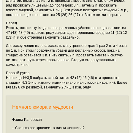
Для этого вязать: 1 лиц., 2 п. провязать вместе лиц. с наклоном влево,
ряд провязать лицевыми до последних 3 п., затем 2 п. провязать
вместе лицевой, закончить 1 лиц. Эти убавки повторять в каждом 2-м р.,
пока на спицах не останется 25 (26) 26 (27) п. Затем петли закрыть.
Перед
Вязать, как спинку. Когда после регланных убавок на спицах останется
47 (48) 48 (49) п., в изн. ряду закрыть для горловины средние 11 (12) 12
(13) п. и обе стороны закончить раздельно.
Для закругления выреза закрыть с внутреннего края 1 раз 2 п. и 4 раза
по 1 п. При этом продолжать убавки для регланных скосов, пока на
спицах не останется 3 п. Нить снять, 2 п. провязать вместе и снятую
петлю протянуть через провязанные. Вторую сторону закончить
симметрично.
Правый рукав
На спицы №3,5 набрать синей нитью 42 (42) 46 (46) п. и провязать
спицами №3 1-й р. изнаночными (изнаночная сторона изделия). Далее
вязать 6 см резинкой, закончить 2 лиц. в изн. ряду.
Немного юмора и мудрости
Фаина Раневская
– Сколько раз краснеет в жизни женщина?