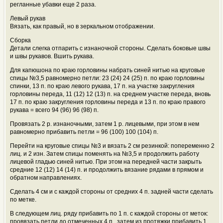
регланные убавки еще 2 раза.
Левый рукав
Вязать, как правый, но в зеркальном отображении.
Сборка
Детали слегка отпарить с изнаночной стороны. Сделать боковые швы
и швы рукавов. Вшить рукава.
Для капюшона по краю горловины набрать синей нитью на круговые
спицы №3,5 равномерно петли: 23 (24) 24 (25) п. по краю горловины
спинки, 13 п. по краю левого рукава, 17 п. на участке закругления
горловины переда, 11 (12) 12 (13) п. на среднем участке переда, вновь
17 п. по краю закругления горловины переда и 13 п. по краю правого
рукава = всего 94 (96) 96 (98) п.
Провязать 2 р. изнаночными, затем 1 р. лицевыми, при этом в нем
равномерно прибавить петли = 96 (100) 100 (104) п.
Перейти на круговые спицы №3 и вязать 2 см резинкой: попеременно 2
лиц. и 2 изн. Затем спицы поменять на №3,5 и продолжить работу
лицевой гладью синей нитью. При этом на передней части закрыть
средние 12 (12) 14 (14) п. и продолжить вязание рядами в прямом и
обратном направлениях.
Сделать 4 см и с каждой стороны от средних 4 п. задней части сделать
по метке.
В следующем лиц. ряду прибавить по 1 п. с каждой стороны от меток:
провязать петли до отмеченных 4 п., затем из протяжки прибавить 1