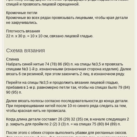
спицей и провязать лицевой скрещенной.
Кромочные петли
Кромочные во всех рядах провязывать лицевыми, чтобы края детали
не закручивались.
Плотность вязания
22 п. х 30 р. = 10 x 10 см, связано лицевой гладью.
Схема вязания
Спинка
Набрать синей нитью 74 (78) 86 (90) п. на спицы №3,5 и провязать
спицами №3 1-й р. изнаночными (изнаночная сторона изделия). Далее
вязать 6 см резинкой, при этом закончить 2 лиц. в изнаночном ряду.
Перейти на спицы №3,5 и продолжить вязание лицевой гладью,
прибавив в 1-м р. равномерно петли так, чтобы на спицах было 79 (84)
90 (95) п.
Далее вязать полосы согласно последовательности до конца детали.
При перекрещивании нитей после 10-го синего ряда следить за тем,
чтобы красная нить не провисала.
Когда длина детали составит 26 (29) 32 (35) см, в начале следующих 2
р. закрыть для пройм по 2 (2) 3 (3) п. = на спицах 75 (80) 84 (89) п.
После этого с обеих сторон выполнить убавки для регланных скосов.