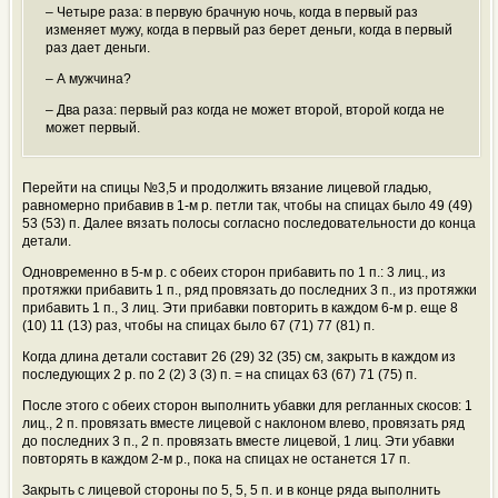
– Четыре раза: в первую брачную ночь, когда в первый раз
изменяет мужу, когда в первый раз берет деньги, когда в первый
раз дает деньги.
– А мужчина?
– Два раза: первый раз когда не может второй, второй когда не
может первый.
Перейти на спицы №3,5 и продолжить вязание лицевой гладью,
равномерно прибавив в 1-м р. петли так, чтобы на спицах было 49 (49)
53 (53) п. Далее вязать полосы согласно последовательности до конца
детали.
Одновременно в 5-м р. с обеих сторон прибавить по 1 п.: 3 лиц., из
протяжки прибавить 1 п., ряд провязать до последних 3 п., из протяжки
прибавить 1 п., 3 лиц. Эти прибавки повторить в каждом 6-м р. еще 8
(10) 11 (13) раз, чтобы на спицах было 67 (71) 77 (81) п.
Когда длина детали составит 26 (29) 32 (35) см, закрыть в каждом из
последующих 2 р. по 2 (2) 3 (3) п. = на спицах 63 (67) 71 (75) п.
После этого с обеих сторон выполнить убавки для регланных скосов: 1
лиц., 2 п. провязать вместе лицевой с наклоном влево, провязать ряд
до последних 3 п., 2 п. провязать вместе лицевой, 1 лиц. Эти убавки
повторять в каждом 2-м р., пока на спицах не останется 17 п.
Закрыть с лицевой стороны по 5, 5, 5 п. и в конце ряда выполнить