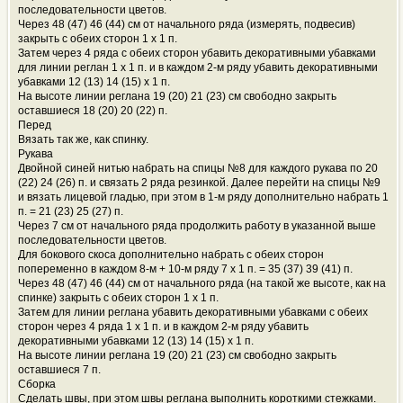
последовательности цветов.
Через 48 (47) 46 (44) см от начального ряда (измерять, подвесив)
закрыть с обеих сторон 1 х 1 п.
Затем через 4 ряда с обеих сторон убавить декоративными убавками
для линии реглан 1 х 1 п. и в каждом 2-м ряду убавить декоративными
убавками 12 (13) 14 (15) х 1 п.
На высоте линии реглана 19 (20) 21 (23) см свободно закрыть
оставшиеся 18 (20) 20 (22) п.
Перед
Вязать так же, как спинку.
Рукава
Двойной синей нитью набрать на спицы №8 для каждого рукава по 20
(22) 24 (26) п. и связать 2 ряда резинкой. Далее перейти на спицы №9
и вязать лицевой гладью, при этом в 1-м ряду дополнительно набрать 1
п. = 21 (23) 25 (27) п.
Через 7 см от начального ряда продолжить работу в указанной выше
последовательности цветов.
Для бокового скоса дополнительно набрать с обеих сторон
попеременно в каждом 8-м + 10-м ряду 7 х 1 п. = 35 (37) 39 (41) п.
Через 48 (47) 46 (44) см от начального ряда (на такой же высоте, как на
спинке) закрыть с обеих сторон 1 х 1 п.
Затем для линии реглана убавить декоративными убавками с обеих
сторон через 4 ряда 1 х 1 п. и в каждом 2-м ряду убавить
декоративными убавками 12 (13) 14 (15) х 1 п.
На высоте линии реглана 19 (20) 21 (23) см свободно закрыть
оставшиеся 7 п.
Сборка
Сделать швы, при этом швы реглана выполнить короткими стежками.