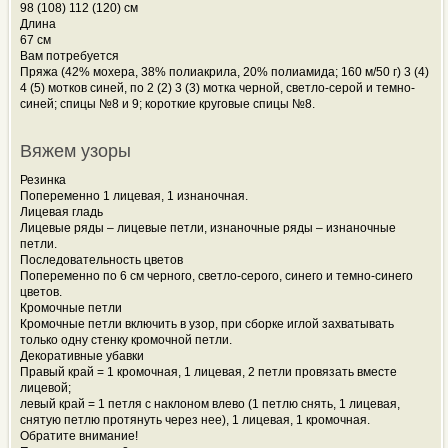
98 (108) 112 (120) см
Длина
67 см
Вам потребуется
Пряжа (42% мохера, 38% полиакрила, 20% полиамида; 160 м/50 г) 3 (4)
4 (5) мотков синей, по 2 (2) 3 (3) мотка черной, светло-серой и темно-
синей; спицы №8 и 9; короткие круговые спицы №8.
Вяжем узоры
Резинка
Попеременно 1 лицевая, 1 изнаночная.
Лицевая гладь
Лицевые ряды – лицевые петли, изнаночные ряды – изнаночные
петли.
Последовательность цветов
Попеременно по 6 см черного, светло-серого, синего и темно-синего
цветов.
Кромочные петли
Кромочные петли включить в узор, при сборке иглой захватывать
только одну стенку кромочной петли.
Декоративные убавки
Правый край = 1 кромочная, 1 лицевая, 2 петли провязать вместе
лицевой;
левый край = 1 петля с наклоном влево (1 петлю снять, 1 лицевая,
снятую петлю протянуть через нее), 1 лицевая, 1 кромочная.
Обратите внимание!