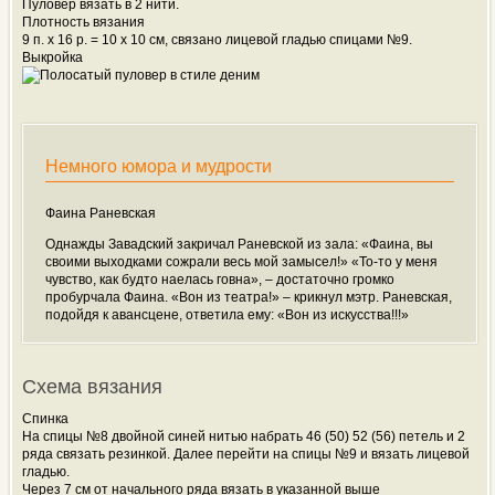
Пуловер вязать в 2 нити.
Плотность вязания
9 п. х 16 р. = 10 х 10 см, связано лицевой гладью спицами №9.
Выкройка
Немного юмора и мудрости
Фаина Раневская
Однажды Завадский закричал Раневской из зала: «Фаина, вы
своими выходками сожрали весь мой замысел!» «То-то у меня
чувство, как будто наелась говна», – достаточно громко
пробурчала Фаина. «Вон из театра!» – крикнул мэтр. Раневская,
подойдя к авансцене, ответила ему: «Вон из искусства!!!»
Схема вязания
Спинка
На спицы №8 двойной синей нитью набрать 46 (50) 52 (56) петель и 2
ряда связать резинкой. Далее перейти на спицы №9 и вязать лицевой
гладью.
Через 7 см от начального ряда вязать в указанной выше