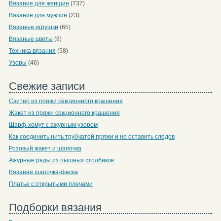
Вязание для женщин
(737)
Вязание для мужчин
(23)
Вязаные игрушки
(65)
Вязаные цветы
(8)
Техника вязания
(58)
Узоры
(46)
Свежие записи
Свитер из пряжи секционного крашения
Жакет из пряжи секционного крашения
Шарф-хомут с ажурным узором
Как соединить нить трубчатой пряжи и не оставить следов
Розовый жакет и шапочка
Ажурные ряды из пышных столбиков
Вязаная шапочка-феска
Платье с открытыми плечами
Подборки вязания