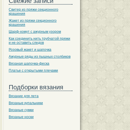
Свежие записи
Свитер из пряжи секционного
крашения
Жакет из пряжи секционного
крашения
Шарф-хомут с ажурным узором
Как соединить нить трубчатой пряжи
и не оставить следов
Розовый жакет и шапочка
Ажурные ряды из пышных столбиков
Вязаная шапочка-феска
Платье с открытыми плечами
Подборки вязания
Вязание для лета
Вязаные купальники
Вязаные сумки
Вязаные носки