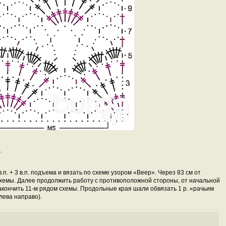
.
п. + 3 в.п. подъема и вязать по схеме узором «Веер». Через 83 см от
схемы. Далее продолжить работу с противоположной стороны, от начальной
акончить 11-м рядом схемы. Продольные края шали обвязать 1 р. «рачьим
слева направо).