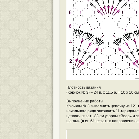
Плотность вязания
(Крючок № 3) – 24 п. х 11,5 р. = 10 х 10 см
Выполнение
работы
Крючком № 3 выполнить цепочку из 121 в.
начального ряда закончить 11-м рядом 
цепочки вязать 83 см узором «Веер» и з
шагом» (= ст. б/н вязать в направлении 