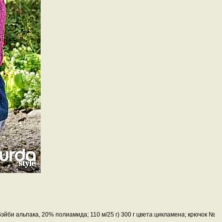
йби альпака, 20% полиамида; 110 м/25 г) 300 г цвета цикламена; крючок №