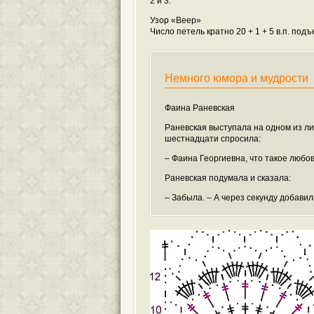
2 и 3.
Узор «Веер»
Число петель кратно 20 + 1 + 5 в.п. подъ
Немного юмора и мудрости
Фаина Раневская
Раневская выступала на одном из л
шестнадцати спросила:
– Фаина Георгиевна, что такое любо
Раневская подумала и сказала:
– Забыла. – А через секунду добавил