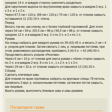
средние 14 п. и каждую сторону закончить раздельно.
Для скругления выреза по внутреннему краю закрыть в каждом 2-м р. 1
x 3 п. и 1 x 2 п.
Через 67,5 см = 116 р. (69 см = 118 р.) 70 см = 120 р. от планки закрыть
оставшиеся 11 (15) 19 п. плеча.
Перед
Вязать так же, как спинку, но с более глубокой горловиной. Для этого
через 54 см = 94 р. (55,5 см = 96 р.) 56,5 см = 98 р. от планки закрыть
средние 12 п. и в каждом 2-м р. 2 x по 2 п. и 2 x по 1 п.
Рукава
На спицы набрать для каждого рукава по 39 (42) 45 п. и вязать 2 см = 4
р. узором для планки. Затем связать 1 лиц. р. лицевыми петлями, при
этом, равномерно распределив, прибавить 3 (4) 5 п. = 42 (46) 50 п.
Продолжить вязать узором «Розочки».
Через 6 см = 10 р. от планки для оката рукава с обеих сторон закрыть
по 2 п. и в каждом 2-м р. 8 x по 1 п., 1 x 2 п. и 1 x 3 п.
Через 19 см = 32 р. от планки закрыть оставшиеся 12 (16) 20 п.
Сборка
Сделать плечевые швы.
Для планки по краю горловины набрать на круговые спицы 78 петель,
провязать 3 круг. р. изнаночными петлями, затем все петли закрыть,
как лицевые.
Вшить рукава, выполнить боковые швы и швы рукавов.
Посмотрите также