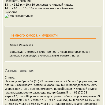
Плотность вязания
13 п. х 18,5 р. = 10 x 10 см, связано лицевой ладью;
14 п. х 16 р. = 10 x 10 см, связано узором «Розочки».
Выкройка
Немного юмора и мудрости
Фаина Раневская
Есть люди, в которых живет Бог; есть люди, в которых живет
дьявол; а есть люди, в которых живут только глисты.
Схема вязания
Спинка
На спицы набрать 57 (65) 73 петель и вязать 2,5 см = 6 р. узором для
планок. Затем вязать согласно указанной выше последовательности
узоров, при этом в последнем ряду лицевой глади (= лицевой ряд) от
планки, равномерно распределив, прибавить 5 п. = 62 (70) 78 п.
Через 47,5 см = 84 р. от планки для пройм с обеих сторон закрыть по 3
п. и в каждом 2-м р. 2 x по 2 п. и 1 x 1 п. = 46 (54) 62 п. Через 64 см = 110
р. (65,5 см = 112 р.) 66,5 см = 114 р. от планки закрыть для горловины