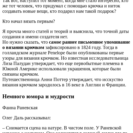
Так вот, наступил тот момент, когда мне стало
интересно, кто
же тот человек, что придумал с помощью крючка и ниток
создавать новые вещи, кто подарил нам такой подарок?
Кто начал вязать первым?
Я прочла много статей и теорий и выяснила, что точной даты
создания и имени создателя нет.
Но нужно сказать, что
самое раннее письменное упоминание
о вязании крючком
зафиксировано в 1824 году. Тогда в
голландском журнале Penelope были опубликованы первые
узоры для вязания крючком. Но известная исследовательница
Лиза Палудан утверждает, что еще первобытные племена в
Южной Америке использовали украшения, которые были
связаны крючком.
Путешественница Анни Поттер утверждает, что исскуство
вязания крючком зародилось в 16 веке в Англии и Франции.
Немного юмора и мудрости
Фаина Раневская
Олег Даль рассказывал:
– Снимается сцена на натуре. В чистом поле. У Раневской