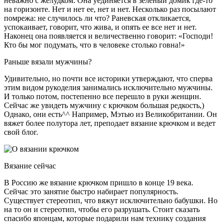
неважно с желудком. Она уединяется в зеленый домик где-то
на горизонте. Нет и нет ее, нет и нет. Несколько раз посылают
помрежа: не случилось ли что? Раневская откликается,
успокаивает, говорит, что жива, и опять ее все нет и нет.
Наконец она появляется и величественно говорит: «Господи!
Кто бы мог подумать, что в человеке столько говна!»
Раньше вязали мужчины?
Удивительно, но почти все историки утверждают, что сперва
этим видом рукоделия занимались исключительно мужчины.
И только потом, постепенно все перешло в руки женщин.
Сейчас же увидеть мужчину с крючком большая редкость,)
Однако, они есть^^ Например, Мэтью из Великобритании. Он
вяжет более полутора лет, преподает вязание крючком и ведет
свой блог.
Вязание сейчас
В Россию же вязание крючком пришло в конце 19 века.
Сейчас это занятие быстро набирает популярность.
Существует стереотип, что вяжут исключительно бабушки. Но
на то он и стереотип, чтобы его разрушать. Стоит сказать
спасибо японцам, которые подарили нам технику создания