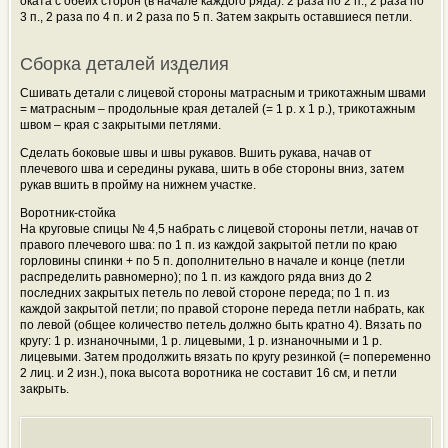
оката с обеих сторон (в начале каждого ряда): 2 раза по 2 п., 2 раза по
3 п., 2 раза по 4 п. и 2 раза по 5 п. Затем закрыть оставшиеся петли.
Сборка деталей изделия
Сшивать детали с лицевой стороны матрасным и трикотажным швами
= матрасным – продольные края деталей (= 1 р. х 1 р.), трикотажным
швом – края с закрытыми петлями.
Сделать боковые швы и швы рукавов. Вшить рукава, начав от
плечевого шва и середины рукава, шить в обе стороны вниз, затем
рукав вшить в пройму на нижнем участке.
Воротник-стойка
На круговые спицы № 4,5 набрать с лицевой стороны петли, начав от
правого плечевого шва: по 1 п. из каждой закрытой петли по краю
горловины спинки + по 5 п. дополнительно в начале и конце (петли
распределить равномерно); по 1 п. из каждого ряда вниз до 2
последних закрытых петель по левой стороне переда; по 1 п. из
каждой закрытой петли; по правой стороне переда петли набрать, как
по левой (общее количество петель должно быть кратно 4). Вязать по
кругу: 1 р. изнаночными, 1 р. лицевыми, 1 р. изнаночными и 1 р.
лицевыми. Затем продолжить вязать по кругу резинкой (= попеременно
2 лиц. и 2 изн.), пока высота воротника не составит 16 см, и петли
закрыть.