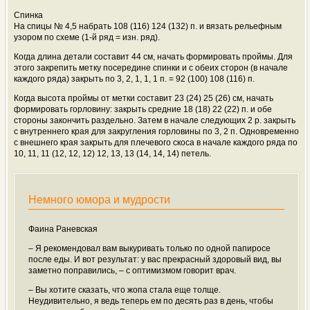
Спинка
На спицы № 4,5 набрать 108 (116) 124 (132) п. и вязать рельефным
узором по схеме (1-й ряд = изн. ряд).
Когда длина детали составит 44 см, начать формировать проймы. Для
этого закрепить метку посередине спинки и с обеих сторон (в начале
каждого ряда) закрыть по 3, 2, 1, 1, 1 п. = 92 (100) 108 (116) п.
Когда высота проймы от метки составит 23 (24) 25 (26) см, начать
формировать горловину: закрыть средние 18 (18) 22 (22) п. и обе
стороны закончить раздельно. Затем в начале следующих 2 р. закрыть
с внутреннего края для закругления горловины по 3, 2 п. Одновременно
с внешнего края закрыть для плечевого скоса в начале каждого ряда по
10, 11, 11 (12, 12, 12) 12, 13, 13 (14, 14, 14) петель.
Немного юмора и мудрости
Фаина Раневская
– Я рекомендовал вам выкуривать только по одной папиросе
после еды. И вот результат: у вас прекрасный здоровый вид, вы
заметно поправились, – с оптимизмом говорит врач.
– Вы хотите сказать, что жопа стала еще толще.
Неудивительно, я ведь теперь ем по десять раз в день, чтобы