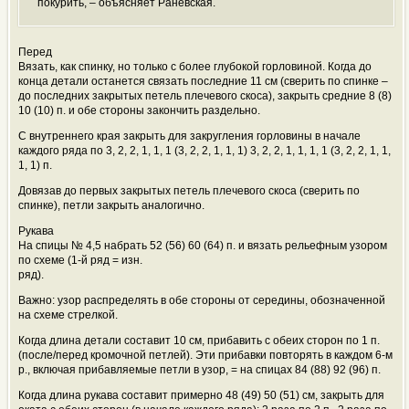
покурить, – объясняет Раневская.
Перед
Вязать, как спинку, но только с более глубокой горловиной. Когда до
конца детали останется связать последние 11 см (сверить по спинке –
до последних закрытых петель плечевого скоса), закрыть средние 8 (8)
10 (10) п. и обе стороны закончить раздельно.
С внутреннего края закрыть для закругления горловины в начале
каждого ряда по 3, 2, 2, 1, 1, 1 (3, 2, 2, 1, 1, 1) 3, 2, 2, 1, 1, 1, 1 (3, 2, 2, 1, 1,
1, 1) п.
Довязав до первых закрытых петель плечевого скоса (сверить по
спинке), петли закрыть аналогично.
Рукава
На спицы № 4,5 набрать 52 (56) 60 (64) п. и вязать рельефным узором
по схеме (1-й ряд = изн.
ряд).
Важно: узор распределять в обе стороны от середины, обозначенной
на схеме стрелкой.
Когда длина детали составит 10 см, прибавить с обеих сторон по 1 п.
(после/перед кромочной петлей). Эти прибавки повторять в каждом 6-м
р., включая прибавляемые петли в узор, = на спицах 84 (88) 92 (96) п.
Когда длина рукава составит примерно 48 (49) 50 (51) см, закрыть для