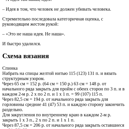
– Идея в том, что человек не должен убивать человека.
Стремительно последовала категоричная оценка, с
руководящим жестом рукой:
– «Это не наша идея. Не наша».
И быстро удалился.
Схема вязания
Спинка
Набрать на спицы желтой нитью 115 (123) 131 п. и вязать
структурным узором.
Через 65 см = 152 р. (64 см = 150 р.) 63 см = 148 р. от
начального ряда закрыть для пройм с обеих сторон по 3 п. и в
каждом 2-м р. 2 x по 2 п. и 1 x 1 п. = 99 (107) 115 п.
Через 82,5 см = 194 р. от начального ряда закрыть для
горловины средние 41 (47) 53 п. и каждую сторону закончить
раздельно.
Для закругления по внутреннему краю в каждом 2-м р.
закрыть 1 x 3 п., 2 x по 2 п. и 1 x 1 п.
Через 87,5 см = 206 р. от начального ряда закрыть оставшиеся