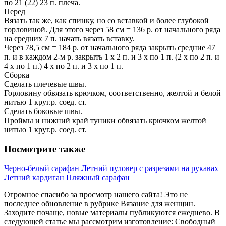
по 21 (22) 23 п. плеча.
Перед
Вязать так же, как спинку, но со вставкой и более глубокой
горловиной. Для этого через 58 см = 136 р. от начального ряда
на средних 7 п. начать вязать вставку.
Через 78,5 см = 184 р. от начального ряда закрыть средние 47
п. и в каждом 2-м р. закрыть 1 x 2 п. и 3 x по 1 п. (2 x по 2 п. и
4 x по 1 п.) 4 x по 2 п. и 3 x по 1 п.
Сборка
Сделать плечевые швы.
Горловину обвязать крючком, соответственно, желтой и белой
нитью 1 круг.р. соед. ст.
Сделать боковые швы.
Проймы и нижний край туники обвязать крючком желтой
нитью 1 круг.р. соед. ст.
Посмотрите также
Черно-белый сарафан
Летний пуловер с разрезами на рукавах
Летний кардиган
Пляжный сарафан
Огромное спасибо за просмотр нашего сайта! Это не
последнее обновление в рубрике Вязание для женщин.
Заходите почаще, новые материалы публикуются ежеднево. В
следующей статье мы рассмотрим изготовление: Свободный