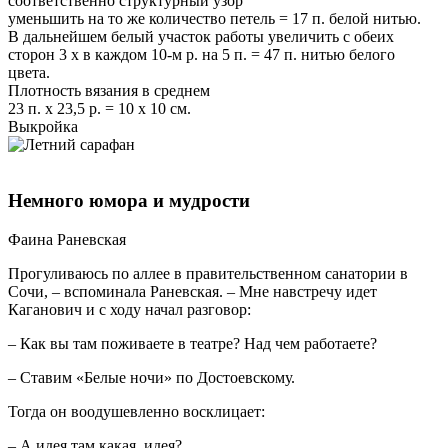
соответственно структурный узор
уменьшить на то же количество петель = 17 п. белой нитью.
В дальнейшем белый участок работы увеличить с обеих
сторон 3 x в каждом 10-м р. на 5 п. = 47 п. нитью белого
цвета.
Плотность вязания в среднем
23 п. х 23,5 р. = 10 x 10 см.
Выкройка
Немного юмора и мудрости
Фаина Раневская
Прогуливаюсь по аллее в правительственном санатории в
Сочи, – вспоминала Раневская. – Мне навстречу идет
Каганович и с ходу начал разговор:
– Как вы там поживаете в театре? Над чем работаете?
– Ставим «Белые ночи» по Достоевскому.
Тогда он воодушевленно восклицает:
– А идея там какая, идея?