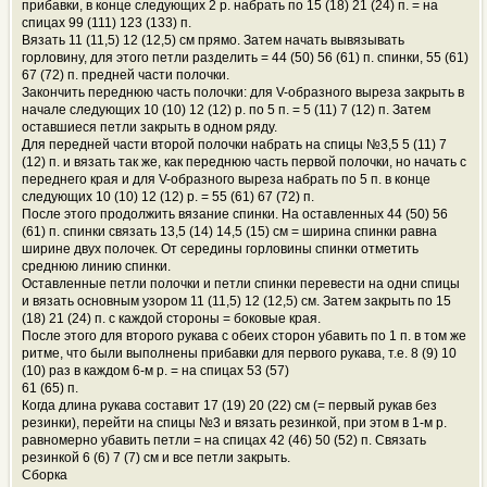
прибавки, в конце следующих 2 р. набрать по 15 (18) 21 (24) п. = на
спицах 99 (111) 123 (133) п.
Вязать 11 (11,5) 12 (12,5) см прямо. Затем начать вывязывать
горловину, для этого петли разделить = 44 (50) 56 (61) п. спинки, 55 (61)
67 (72) п. предней части полочки.
Закончить переднюю часть полочки: для V-образного выреза закрыть в
начале следующих 10 (10) 12 (12) р. по 5 п. = 5 (11) 7 (12) п. Затем
оставшиеся петли закрыть в одном ряду.
Для передней части второй полочки набрать на спицы №3,5 5 (11) 7
(12) п. и вязать так же, как переднюю часть первой полочки, но начать с
переднего края и для V-образного выреза набрать по 5 п. в конце
следующих 10 (10) 12 (12) р. = 55 (61) 67 (72) п.
После этого продолжить вязание спинки. На оставленных 44 (50) 56
(61) п. спинки связать 13,5 (14) 14,5 (15) см = ширина спинки равна
ширине двух полочек. От середины горловины спинки отметить
среднюю линию спинки.
Оставленные петли полочки и петли спинки перевести на одни спицы
и вязать основным узором 11 (11,5) 12 (12,5) см. Затем закрыть по 15
(18) 21 (24) п. с каждой стороны = боковые края.
После этого для второго рукава с обеих сторон убавить по 1 п. в том же
ритме, что были выполнены прибавки для первого рукава, т.е. 8 (9) 10
(10) раз в каждом 6-м р. = на спицах 53 (57)
61 (65) п.
Когда длина рукава составит 17 (19) 20 (22) см (= первый рукав без
резинки), перейти на спицы №3 и вязать резинкой, при этом в 1-м р.
равномерно убавить петли = на спицах 42 (46) 50 (52) п. Связать
резинкой 6 (6) 7 (7) см и все петли закрыть.
Сборка