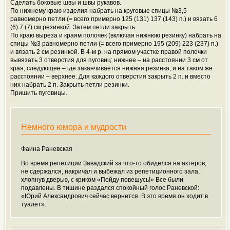
Сделать боковые швы и швы рукавов.
По нижнему краю изделия набрать на круговые спицы №3,5
равномерно петли (= всего примерно 125 (131) 137 (143) п.) и вязать 6
(6) 7 (7) см резинкой. Затем петли закрыть.
По краю выреза и краям полочек (включая нижнюю резинку) набрать на
спицы №3 равномерно петли (= всего примерно 195 (209) 223 (237) п.)
и вязать 2 см резинкой. В 4-м р. на прямом участке правой полочки
вывязать 3 отверстия для пуговиц: нижнее – на расстоянии 3 см от
края, следующее – где заканчивается нижняя резинка, и на таком же
расстоянии – верхнее. Для каждого отверстия закрыть 2 п. и вместо
них набрать 2 п. Закрыть петли резинки.
Пришить пуговицы.
Немного юмора и мудрости
Фаина Раневская
Во время репетиции Завадский за что-то обиделся на актеров,
не сдержался, накричал и выбежал из репетиционного зала,
хлопнув дверью, с криком «Пойду повешусь!» Все были
подавлены. В тишине раздался спокойный голос Раневской:
«Юрий Александрович сейчас вернется. В это время он ходит в
туалет».