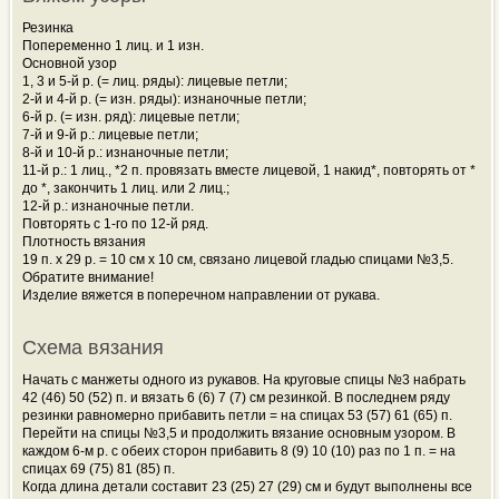
Резинка
Попеременно 1 лиц. и 1 изн.
Основной узор
1, 3 и 5-й р. (= лиц. ряды): лицевые петли;
2-й и 4-й р. (= изн. ряды): изнаночные петли;
6-й р. (= изн. ряд): лицевые петли;
7-й и 9-й р.: лицевые петли;
8-й и 10-й р.: изнаночные петли;
11-й р.: 1 лиц., *2 п. провязать вместе лицевой, 1 накид*, повторять от *
до *, закончить 1 лиц. или 2 лиц.;
12-й р.: изнаночные петли.
Повторять с 1-го по 12-й ряд.
Плотность вязания
19 п. х 29 р. = 10 см х 10 см, связано лицевой гладью спицами №3,5.
Обратите внимание!
Изделие вяжется в поперечном направлении от рукава.
Схема вязания
Начать с манжеты одного из рукавов. На круговые спицы №3 набрать
42 (46) 50 (52) п. и вязать 6 (6) 7 (7) см резинкой. В последнем ряду
резинки равномерно прибавить петли = на спицах 53 (57) 61 (65) п.
Перейти на спицы №3,5 и продолжить вязание основным узором. В
каждом 6-м р. с обеих сторон прибавить 8 (9) 10 (10) раз по 1 п. = на
спицах 69 (75) 81 (85) п.
Когда длина детали составит 23 (25) 27 (29) см и будут выполнены все