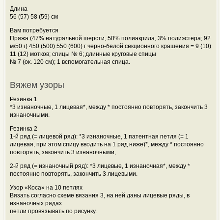
Длина
56 (57) 58 (59) см
Вам потребуется
Пряжа (47% натуральной шерсти, 50% полиакрила, 3% полиэстера; 92
м/50 г) 450 (500) 550 (600) г черно-белой секционного крашения = 9 (10)
11 (12) мотков; спицы № 6; длинные круговые спицы
№ 7 (ок. 120 см); 1 вспомогательная
спица.
Вяжем узоры
Резинка 1
*3 изнаночные, 1 лицевая*, между * постоянно повторять, закончить 3
изнаночными.
Резинка 2
1-й ряд (= лицевой ряд): *3 изнаночные, 1 патентная петля (= 1
лицевая, при этом спицу вводить на 1 ряд ниже)*, между * постоянно
повторять, закончить 3 изнаночными;
2-й ряд (= изнаночный ряд): *3 лицевые, 1 изнаночная*, между *
постоянно повторять, закончить 3 лицевыми.
Узор «Коса» на 10 петлях
Вязать согласно схеме вязания 3, на ней даны лицевые ряды, в
изнаночных рядах
петли провязывать по рисунку.