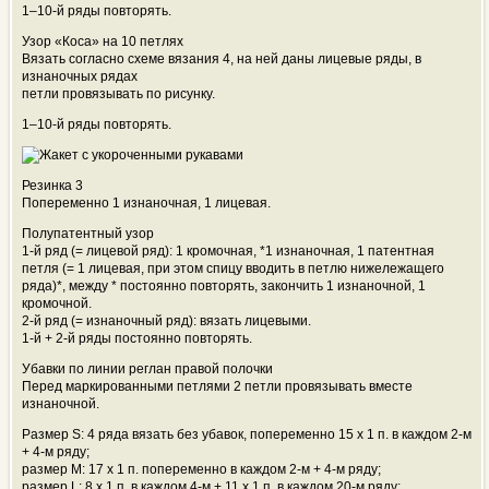
1–10-й ряды повторять.
Узор «Коса» на 10 петлях
Вязать согласно схеме вязания 4, на ней даны лицевые ряды, в
изнаночных рядах
петли провязывать по рисунку.
1–10-й ряды повторять.
Резинка 3
Попеременно 1 изнаночная, 1 лицевая.
Полупатентный узор
1-й ряд (= лицевой ряд): 1 кромочная, *1 изнаночная, 1 патентная
петля (= 1 лицевая, при этом спицу вводить в петлю нижележащего
ряда)*, между * постоянно повторять, закончить 1 изнаночной, 1
кромочной.
2-й ряд (= изнаночный ряд): вязать лицевыми.
1-й + 2-й ряды постоянно повторять.
Убавки по линии реглан правой полочки
Перед маркированными петлями 2 петли провязывать вместе
изнаночной.
Размер S: 4 ряда вязать без убавок, попеременно 15 х 1 п. в каждом 2-м
+ 4-м ряду;
размер М: 17 х 1 п. попеременно в каждом 2-м + 4-м ряду;
размер L: 8 х 1 п. в каждом 4-м + 11 х 1 п. в каждом 20-м ряду;