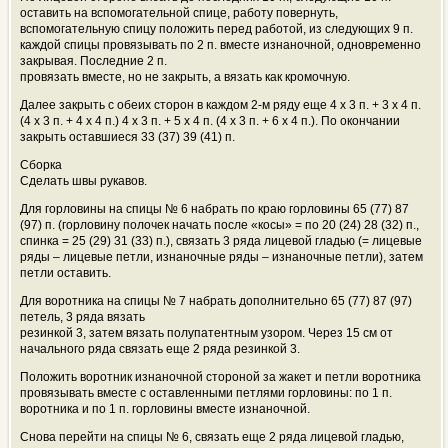
оставить на вспомогательной спице, работу повернуть,
вспомогательную спицу положить перед работой, из следующих 9 п.
каждой спицы провязывать по 2 п. вместе изнаночной, одновременно
закрывая. Последние 2 п.
провязать вместе, но не закрыть, а вязать как кромочную.
Далее закрыть с обеих сторон в каждом 2-м ряду еще 4 х 3 п. + 3 х 4 п.
(4 х 3 п. + 4 х 4 п.) 4 х 3 п. + 5 х 4 п. (4 х 3 п. + 6 х 4 п.). По окончании
закрыть оставшиеся 33 (37) 39 (41) п.
Сборка
Сделать швы рукавов.
Для горловины на спицы № 6 набрать по краю горловины 65 (77) 87
(97) п. (горловину полочек начать после «косы» = по 20 (24) 28 (32) п.,
спинка = 25 (29) 31 (33) п.), связать 3 ряда лицевой гладью (= лицевые
ряды – лицевые петли, изнаночные ряды – изнаночные петли), затем
петли оставить.
Для воротника на спицы № 7 набрать дополнительно 65 (77) 87 (97)
петель, 3 ряда вязать
резинкой 3, затем вязать полупатентным узором. Через 15 см от
начального ряда связать еще 2 ряда резинкой 3.
Положить воротник изнаночной стороной за жакет и петли воротника
провязывать вместе с оставленными петлями горловины: по 1 п.
воротника и по 1 п. горловины вместе изнаночной.
Снова перейти на спицы № 6, связать еще 2 ряда лицевой гладью,