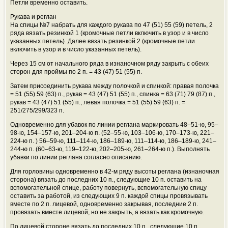
Петли временно оставить.
Рукава и реглан
На спицы №7 набрать для каждого рукава по 47 (51) 55 (59) петель, 2
ряда вязать резинкой 1 (кромочные петли включить в узор и в число
указанных петель). Далее вязать резинкой 2 (кромочные петли
включить в узор и в число указанных петель).
Через 15 см от начального ряда в изнаночном ряду закрыть с обеих
сторон для проймы по 2 п. = 43 (47) 51 (55) п.
Затем присоединить рукава между полочкой и спинкой: правая полочка
= 51 (55) 59 (63) п., рукав = 43 (47) 51 (55) п., спинка = 63 (71) 79 (87) п.,
рукав = 43 (47) 51 (55) п., левая полочка = 51 (55) 59 (63) п. =
251/275/299/323 п.
Одновременно для убавок по линии реглана маркировать 48–51-ю, 95–
98-ю, 154–157-ю, 201–204-ю п. (52–55-ю, 103–106-ю, 170–173-ю, 221–
224-ю п. ) 56–59-ю, 111–114-ю, 186–189-ю, 111–114-ю, 186–189-ю, 241–
244-ю п. (60–63-ю, 119–122-ю, 202–205-ю, 261–264-ю п.). Выполнять
убавки по линии реглана согласно описанию.
Для горловины одновременно в 42-м ряду высоты реглана (изнаночная
сторона) вязать до последних 10 п., следующие 10 п. оставить на
вспомогательной спице, работу повернуть, вспомогательную спицу
оставить за работой, из следующих 9 п. каждой спицы провязывать
вместе по 2 п. лицевой, одновременно закрывая, последние 2 п.
провязать вместе лицевой, но не закрыть, а вязать как кромочную.
По лицевой стороне вязать до последних 10 п., следующие 10 п.