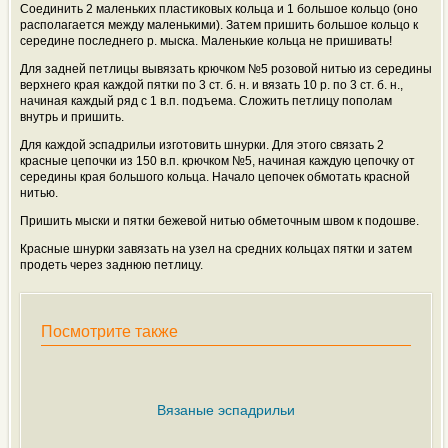
Соединить 2 маленьких пластиковых кольца и 1 большое кольцо (оно
располагается между маленькими). Затем пришить большое кольцо к
середине последнего р. мыска. Маленькие кольца не пришивать!
Для задней петлицы вывязать крючком №5 розовой нитью из середины
верхнего края каждой пятки по 3 ст. б. н. и вязать 10 р. по 3 ст. б. н.,
начиная каждый ряд с 1 в.п. подъема. Сложить петлицу пополам
внутрь и пришить.
Для каждой эспадрильи изготовить шнурки. Для этого связать 2
красные цепочки из 150 в.п. крючком №5, начиная каждую цепочку от
середины края большого кольца. Начало цепочек обмотать красной
нитью.
Пришить мыски и пятки бежевой нитью обметочным швом к подошве.
Красные шнурки завязать на узел на средних кольцах пятки и затем
продеть через заднюю петлицу.
Посмотрите также
Вязаные эспадрильи