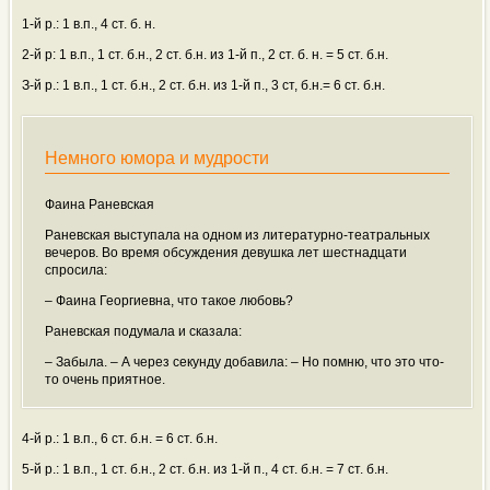
1-й р.: 1 в.п., 4 ст. б. н.
2-й р: 1 в.п., 1 ст. б.н., 2 ст. б.н. из 1-й п., 2 ст. б. н. = 5 ст. б.н.
З-й р.: 1 в.п., 1 ст. б.н., 2 ст. б.н. из 1-й п., 3 ст, б.н.= 6 ст. б.н.
Немного юмора и мудрости
Фаина Раневская
Раневская выступала на одном из литературно-театральных
вечеров. Во время обсуждения девушка лет шестнадцати
спросила:
– Фаина Георгиевна, что такое любовь?
Раневская подумала и сказала:
– Забыла. – А через секунду добавила: – Но помню, что это что-
то очень приятное.
4-й р.: 1 в.п., 6 ст. б.н. = 6 ст. б.н.
5-й р.: 1 в.п., 1 ст. б.н., 2 ст. б.н. из 1-й п., 4 ст. б.н. = 7 ст. б.н.