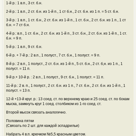
1-й р.: 1 в.п., З ст. б.н.
2-й р.: 1 в.п., 2 ст. б.н. из 1-й п., 1 ст б.н., 2 ст. б.н. из 1 п. = 5 ст. б.н.
3-й р.: 1 в.п., 1 ст. б.н., 2 ст. б.н. из 1-й п., 1 ст. б.н., 2 ст. б.н. из 1 п., 1 ст
б.н. = 7 ст б.н.
4-й р.: в.п., 1 ст. б.н., 2 ст. б.н. из 1-й п., 3 ст. б.н., 2 ст. б.н. из 1-й п., 1 ст.
б.н. = 9 п.
5-й р.: 1 в.п., 9 ст. б.н.
6-й р. + 7-й р.: 2 в.п., 1 полуст., 7 ст. б.н., 1 полуст. = 9 п.
8-й р.: 2 в.п., 1 полуст., 2 ст. б.н. из 1-й п., 5 ст. б.н., 2 ст. б,н. из 1 п., 1
полуст. = 11 п.
9-й р.+ 10-й р. : 2 в.п., 1 полуст., 9 ст. б.н., 1 полуст. = 11 п.
11-й р.: 2 в. п., 1 полуст., 2 ст. б.н. из 1 п., 7 ст. б.н., 2 ст. б.н. из 1-й п., 1
полуст. = 13 п.
12-й +13-й круг. р.: 13 соед. ст. по верхнему краю и 25 соед. ст. по бокам
мыска, замкнуть круг 1 соед. столбиком из 1-го соед. ст.
Второй мысок связать аналогично.
Половина пятки
(Связать по 2 шт. для каждой эспадрильи)
Набрать 4 в.п. крючком №5,5 красным цветом.