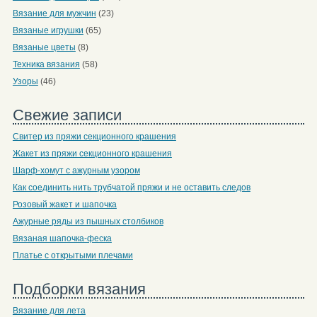
Вязание для мужчин
(23)
Вязаные игрушки
(65)
Вязаные цветы
(8)
Техника вязания
(58)
Узоры
(46)
Свежие записи
Свитер из пряжи секционного крашения
Жакет из пряжи секционного крашения
Шарф-хомут с ажурным узором
Как соединить нить трубчатой пряжи и не оставить следов
Розовый жакет и шапочка
Ажурные ряды из пышных столбиков
Вязаная шапочка-феска
Платье с открытыми плечами
Подборки вязания
Вязание для лета