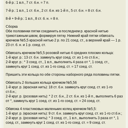
6-й р.: 1 в.п., 7 ст. б.н. = 7 п.
7-й р.: 1 в.п., 1 ст. б.н., 2 ст. б.н. из 1-й п., 5 ст. б.н. = 8 ст. б.н.
8-й + 9-й р.: 1 в.п., 8 ст. б. н. = 8 п.
Сборка
Обе половинки пятки соединить в последнем р. красной нитью
трикотажным швом, формируя пятку. Нижний край пятки обвязать
крючком №5,5 красной нитью 2 р. по 21 соед. ст., а верхний край — 1 р.
23 ст. б. н. и 1 р. соед. ст.
Обвязать крючком №5,5 розовой нитью 4 средних плоских кольца:
1-й круг. р.: 13 ст. б.н. замкнуть круг соед. ст. из 1-го ст.б.н.;
2-й круг. р.: * 3 соед. ст., 1 в.п., выполнить 4 раза от *, 1 соед. ст.,
замкнуть круг 1 соед. ст. из 1-го соед. ст. = 17 соед. ст.
Пришить эти кольца по обе стороны наборного ряда половины пятки.
Обвязать 2 больших кольца крючком №5,56
1-й круг. р. (красная нить): 18 ст. б.н. замкнуть круг соед. ст. из 1-го
ст.б.н.;
2-й круг. р. (розовая нить): * 2 ст. б.н., 2 ст. б.н. из 1-й п., выполнить 6 раз
от *, замкнуть круг 1 соед. ст. из 1-го соед. ст. = 24 соед. ст.
Обвязка 4 пластиковых маленьких колец крючком №5,5:
1-й круг. р. (красная нить): 9 ст. б.н. замкнуть круг соед. ст. из 1-го ст.б.н.;
2-й круг. р. (розовая нить): * 3 соед. ст., 1 в.п., выполнить 3 раза от *, 1
соед. ст., замкнуть круг 1 соед. ст. из 1-го соед. ст. = 9 соед. ст.