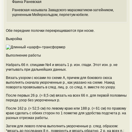
Фаина Раневская
Раневская называла Завадского маразматиком-затейником,
уцененным Мейерхольдом, перпетум кобеле.
Обе передние полочки перекрещиваются при носке.
Выкройка
Выполнение работы
Набрать 66 п. спицами №4 и вязать 1 р. изн. глади. Этот изн. р. не
учитывать при дальнейших данных.
Вязать узором с косами по схеме А, причем для бокового скоса
выполнять сначала укороченные р., как указано на схеме. Накид
поворота провязывать в след. лиц. р. со след. п. вместе по узору.
После первых 26 р. (= 8,5 см) вязать на всех 66 п. для первой половины
переда узор без укороченных р.
После 162 р. (= 52,5 см) по левому краю или 188 р. (= 61 см) по правому
краю сделать с обеих сторон по 1 пометке для удобства подсчета р. на
разных отрезках работы.
Затем для левого плеча выполнить укороченные р. след. образом:
*вязать до последних 8 п., повернуть и вязать обратно, 2 р. на всех п.;