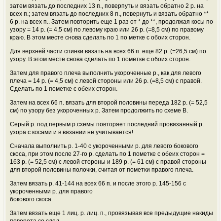
затем вязать до последних 13 п., поверпуть и вязать обратно 2 р. на
всех п.; затем вязать до последних 8 п., повернуть и вязать обратно **
6 р. на всех п.. Затем повторить еще 1 раз от * до **, продолжая косы по
узору = 14 р. (= 4,5 см) по левому краю или 26 р. (=8,5 см) по правому
краю. В этом месте снова сделать по 1 по метке с обоих сторон.
Для верхней части спинки вязать на всех 66 п. еще 82 р. (=26,5 см) по
узору. В этом месте снова сделать по 1 пометке с обоих сторон.
Затем для правого плеча выполнить укороченные р., как для левого
плеча = 14 р. (= 4,5 см) с левой стороны или 26 р. (=8,5 см) с правой.
Сделать по 1 пометке с обеих сторон.
Затем на всех 66 п. вязать для второй половины переда 182 р. (= 52,5
см) по узору без укороченных р. Затем продолжить по схеме В.
Серый р. под первым р.схемы повторяет последний провязанный р.
узора с косами и в вязании не учитывается!
Сначала выполнить р. 1-40 с укороченными р. для левого бокового
скоса, при этом после 27-го р. сделать по 1 пометке с обеих сторон =
163 р. (= 52,5 см) с левой стороны и 189 р. (= 61 см) с правой стороны
для второй половины полочки, считая от пометки правого плеча.
Затем вязать р. 41-144 на всех 66 п. и после этого р. 145-156 с
укороченными р. для правого
бокового скоса.
Затем вязать еще 1 лиц. р. лиц. п., провязывая все предыдущие накиды
поворота со след.