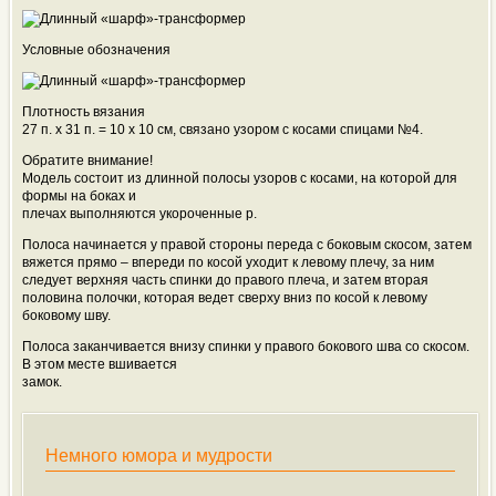
Условные обозначения
Плотность вязания
27 п. х 31 п. = 10 х 10 см, связано узором с косами спицами №4.
Обратите внимание!
Модель состоит из длинной полосы узоров с косами, на которой для
формы на боках и
плечах выполняются укороченные р.
Полоса начинается у правой стороны переда с боковым скосом, затем
вяжется прямо – впереди по косой уходит к левому плечу, за ним
следует верхняя часть спинки до правого плеча, и затем вторая
половина полочки, которая ведет сверху вниз по косой к левому
боковому шву.
Полоса заканчивается внизу спинки у правого бокового шва со скосом.
В этом месте вшивается
замок.
Немного юмора и мудрости