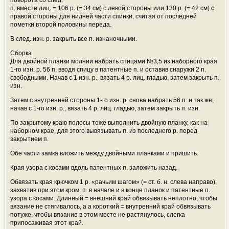
п. вместе лиц. = 106 р. (= 34 см) с левой стороны или 130 р. (= 42 см) с
правой стороны для нидней части спинки, считая от последней
пометки второй половины переда.
В след. изн. р. закрыть все п. изнаночными.
Сборка
Для двойной планки молнии набрать спицами №3,5 из наборного края
1-го изн. р. 56 п, вводя спицу в патентные п. и оставив снаружи 2 п.
свободными. Начав с 1 изн. р., вязать 4 р. лиц. гладью, затем закрыть п.
изн.
Затем с внутренней стороны 1-го изн. р. снова набрать 56 п. и так же,
начав с 1-го изн. р., вязать 4 р. лиц. гладью, затем закрыть п. изн.
По закрытому краю полосы тоже выполнить двойную планку, как на
наборном крае, для этого вывязывать п. из последнего р. перед
закрытием п.
Обе части замка вложить между двойными планками и пришить.
Края узора с косами вдоль патентных п. заложить назад.
Обвязать края крючком 1 р. «рачьим шагом» (= ст. б. н. слева направо),
захватив при этом кром. п. в начале и в конце планок и патентные п.
узора с косами. Длинный = внешний край обвязывать неплотно, чтобы
вязание не стягивалось, а а короткий = внутренний край обвязывать
потуже, чтобы вязание в этом месте не растянулось, слегка
припосаживая этот край.