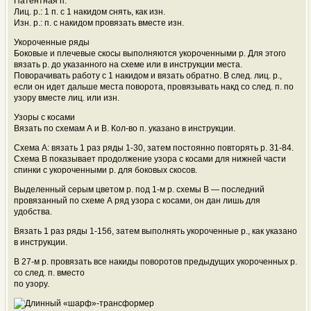
Патентная п.
Лиц. р.: 1 п. с 1 накидом снять, как изн.
Изн. р.: п. с накидом провязать вместе изн.
Укороченные ряды
Боковые и плечевые скосы выполняются укороченными р. Для этого
вязать р. до указанного на схеме или в инструкции места.
Поворачивать работу с 1 накидом и вязать обратно. В след. лиц. р.,
если он идет дальше места поворота, провязывать накд со след. п. по
узору вместе лиц. или изн.
Узоры с косами
Вязать по схемам А и В. Кол-во п. указано в инструкции.
Схема А: вязать 1 раз ряды 1-30, затем постоянно повторять р. 31-84.
Схема В показывает продолжение узора с косами для нижней части
спинки с укороченными р. для боковых скосов.
Выделенный серым цветом р. под 1-м р. схемы В — последний
провязанный по схеме А ряд узора с косами, он дан лишь для
удобства.
Вязать 1 раз ряды 1-156, затем выполнять укороченные р., как указано
в инструкции.
В 27-м р. провязать все накиды поворотов предыдущих укороченных р.
со след. п. вместо
по узору.