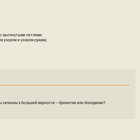
ом с вытянутыми петлями;
ным узором и узором рукава;
ы склонны к большей верности – брюнетки или блондинки?