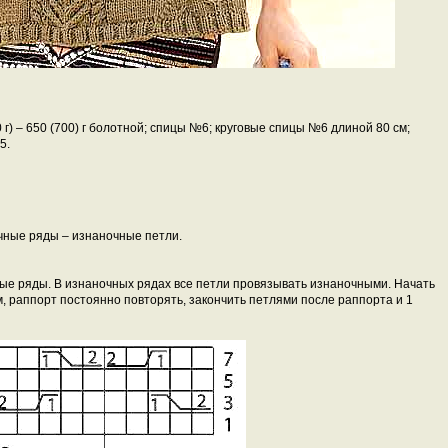
 г) – 650 (700) г болотной; спицы №6; круговые спицы №6 длиной 80 см;
5.
чные ряды – изнаночные петли.
евые ряды. В изнаночных рядах все петли провязывать изнаночными. Начать
м, раппорт постоянно повторять, закончить петлями после раппорта и 1