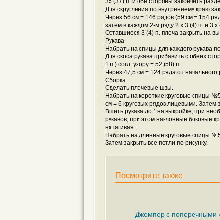
35 (37) п. и обе стороны закончить разд
Для скругления по внутреннему краю закры
Через 56 см = 146 рядов (59 см = 154 ряд
затем в каждом 2-м ряду 2 x 3 (4) п. и 3 x 
Оставшиеся 3 (4) п. плеча закрыть на вы
Рукава
Набрать на спицы для каждого рукава по
Для скоса рукава прибавить с обеих стор
1 п.) согл. узору = 52 (58) п.
Через 47,5 см = 124 ряда от начального 
Сборка
Сделать плечевые швы.
Набрать на короткие круговые спицы №5,
см = 6 круговых рядов лицевыми. Затем з
Вшить рукава до * на выкройке, при не
рукавов, при этом наклонные боковые кр
натягивая.
Набрать на длинные круговые спицы №5,5
Затем закрыть все петли по рисунку.
Посмотрите также
Джемпер с поперечными 