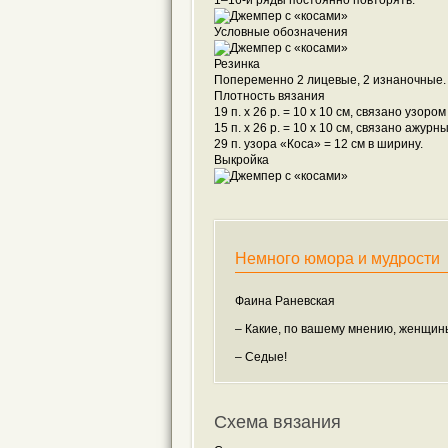
Условные обозначения
Резинка
Попеременно 2 лицевые, 2 изнаночные.
Плотность вязания
19 п. х 26 р. = 10 x 10 см, связано узор
15 п. х 26 р. = 10 x 10 см, связано ажур
29 п. узора «Коса» = 12 см в ширину.
Выкройка
Немного юмора и мудрости
Фаина Раневская
– Какие, по вашему мнению, женщин
– Седые!
Схема вязания