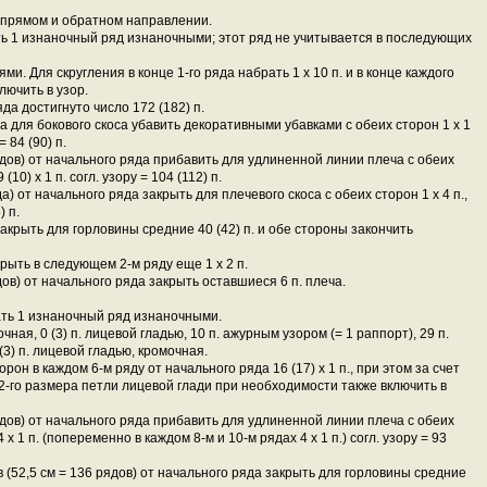
 прямом и обратном направлении.
ать 1 изнаночный ряд изнаночными; этот ряд не учитывается в последующих
и. Для скругления в конце 1-го ряда набрать 1 x 10 п. и в конце каждого
ключить в узор.
яда достигнуто число 172 (182) п.
да для бокового скоса убавить декоративными убавками с обеих сторон 1 x 1
= 84 (90) п.
рядов) от начального ряда прибавить для удлиненной линии плеча с обеих
(10) x 1 п. согл. узору = 104 (112) п.
а) от начального ряда закрыть для плечевого скоса с обеих сторон 1 x 4 п.,
) п.
акрыть для горловины средние 40 (42) п. и обе стороны закончить
рыть в следующем 2-м ряду еще 1 x 2 п.
дов) от начального ряда закрыть оставшиеся 6 п. плеча.
зать 1 изнаночный ряд изнаночными.
ая, 0 (3) п. лицевой гладью, 10 п. ажурным узором (= 1 раппорт), 29 п.
(3) п. лицевой гладью, кромочная.
рон в каждом 6-м ряду от начального ряда 16 (17) x 1 п., при этом за счет
2-го размера петли лицевой глади при необходимости также включить в
рядов) от начального ряда прибавить для удлиненной линии плеча с обеих
4 x 1 п. (попеременно в каждом 8-м и 10-м рядах 4 x 1 п.) согл. узору = 93
 (52,5 см = 136 рядов) от начального ряда закрыть для горловины средние