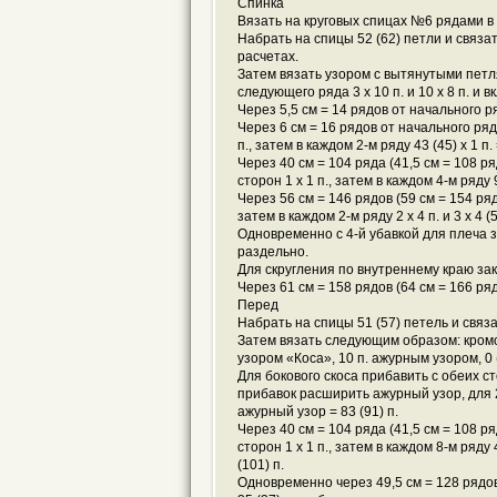
Спинка
Вязать на круговых спицах №6 рядами в
Набрать на спицы 52 (62) петли и связ
расчетах.
Затем вязать узором с вытянутыми петлям
следующего ряда 3 x 10 п. и 10 x 8 п. и в
Через 5,5 см = 14 рядов от начального р
Через 6 см = 16 рядов от начального ря
п., затем в каждом 2-м ряду 43 (45) x 1 п. 
Через 40 см = 104 ряда (41,5 см = 108 
сторон 1 x 1 п., затем в каждом 4-м ряду 9 
Через 56 см = 146 рядов (59 см = 154 ряд
затем в каждом 2-м ряду 2 x 4 п. и 3 x 4 (5
Одновременно с 4-й убавкой для плеча з
раздельно.
Для скругления по внутреннему краю зак
Через 61 см = 158 рядов (64 см = 166 ря
Перед
Набрать на спицы 51 (57) петель и свя
Затем вязать следующим образом: кромочн
узором «Коса», 10 п. ажурным узором, 0 
Для бокового скоса прибавить с обеих сто
прибавок расширить ажурный узор, для 
ажурный узор = 83 (91) п.
Через 40 см = 104 ряда (41,5 см = 108 
сторон 1 x 1 п., затем в каждом 8-м ряду 
(101) п.
Одновременно через 49,5 см = 128 рядов