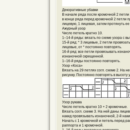
Декоративные убавки
В начале ряда после кромочной 2 петли
в конце ряда перед кромочной 2 петли п
лицевую, 1 лицевая, затем протянуть ее
Ажурный узор
Число петель кратно 10.
1–14-й ряды: вязать по схеме узора с в
15-й ряд: * 3 лицевые, 2 петли провязат
лицевые, от * постоянно повторять.
16-й ряд: все петли провязывать изнано
изнаночной скрещенной.
1–16-й ряды постоянно повторять.
Узор «Коса»
Вязать на 29 петлях согл. схеме 2. На 
рисунку. Постоянно повторять в высоту 
Узор рукава
Число петель кратно 10 + 2 кромочные.
Вязать согл. схеме 3. На ней даны лице
накид провязывать изнаночной, 2-й нак
Начать с 1 кромочной и петель перед р
раппорта и 1 кромочной.
1–16-й ряды постоянно повторять.