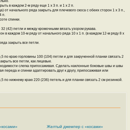
ельно.
ть в каждом 2-м ряду еще 1 x 3 п. и 1 x 2 п.
а) от начального ряда закрыть для плечевого скоса с обеих сторон 1 x 3 п.,
4 п.
соте спинки.
 32 (42) петли и между кромочными вязать узором рукава.
он в каждом 10-м ряду от начального ряда 10 x 1 п. (в каждом 12-м ряду 8 x
ряда закрыть все петли.
5 по краю горловины 100 (104) петли и для закрученной планки связать 2
акрыть все петли, как лицевые.
обходимости слегка припосаживая. Сделать наклонные боковые швы и швы
ая переда и спинки адаптировать друг к другу, припосаживая или
 по нижнему краю 220 (236) петель и для планки связать 2 см резинкой.
«косами»
Желтый джемпер с «косами»