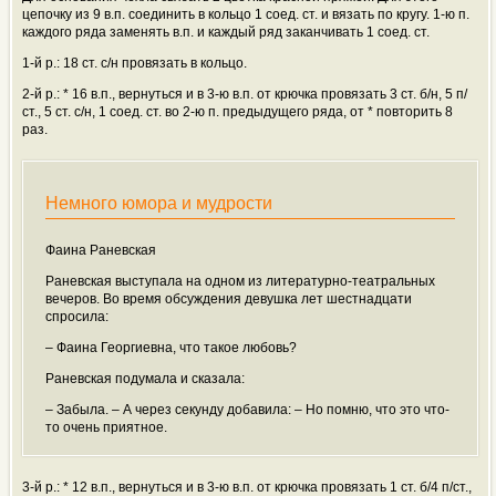
цепочку из 9 в.п. соединить в кольцо 1 соед. ст. и вязать по кругу. 1-ю п.
каждого ряда заменять в.п. и каждый ряд заканчивать 1 соед. ст.
1-й р.: 18 ст. с/н провязать в кольцо.
2-й р.: * 16 в.п., вернуться и в 3-ю в.п. от крючка провязать 3 ст. б/н, 5 п/
ст., 5 ст. с/н, 1 соед. ст. во 2-ю п. предыдущего ряда, от * повторить 8
раз.
Немного юмора и мудрости
Фаина Раневская
Раневская выступала на одном из литературно-театральных
вечеров. Во время обсуждения девушка лет шестнадцати
спросила:
– Фаина Георгиевна, что такое любовь?
Раневская подумала и сказала:
– Забыла. – А через секунду добавила: – Но помню, что это что-
то очень приятное.
3-й р.: * 12 в.п., вернуться и в 3-ю в.п. от крючка провязать 1 ст. б/4 п/ст.,