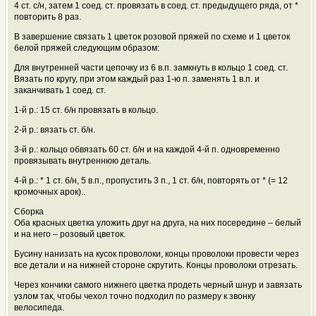
4 ст. с/н, затем 1 соед. ст. провязать в соед. ст. предыдущего ряда, от *
повторить 8 раз.
В завершение связать 1 цветок розовой пряжей по схеме и 1 цветок
белой пряжей следующим образом:
Для внутренней части цепочку из 6 в.п. замкнуть в кольцо 1 соед. ст.
Вязать по кругу, при этом каждый раз 1-ю п. заменять 1 в.п. и
заканчивать 1 соед. ст.
1-й р.: 15 ст. б/н провязать в кольцо.
2-й р.: вязать ст. б/н.
3-й р.: кольцо обвязать 60 ст. б/н и на каждой 4-й п. одновременно
провязывать внутреннюю деталь.
4-й р.: * 1 ст. б/н, 5 в.п., пропустить 3 п., 1 ст. б/н, повторять от * (= 12
кромочных арок)..
Сборка
Оба красных цветка уложить друг на друга, на них посередине – белый
и на него – розовый цветок.
Бусину нанизать на кусок проволоки, концы проволоки провести через
все детали и на нижней стороне скрутить. Концы проволоки отрезать.
Через кончики самого нижнего цветка продеть черный шнур и завязать
узлом так, чтобы чехол точно подходил по размеру к звонку
велосипеда.