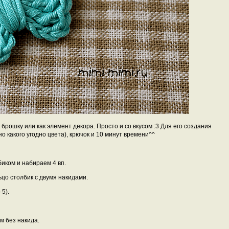
брошку или как элемент декора. Просто и со вкусом :3 Для его создания
о какого угодно цвета), крючок и 10 минут времени^^
иком и набираем 4 вп.
цо столбик с двумя накидами.
 5).
м без накида.