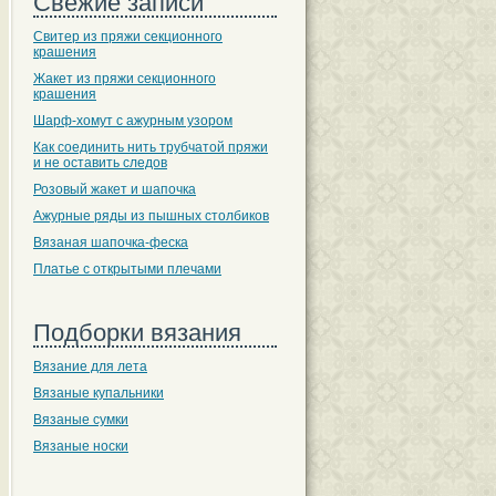
Свежие записи
Свитер из пряжи секционного
крашения
Жакет из пряжи секционного
крашения
Шарф-хомут с ажурным узором
Как соединить нить трубчатой пряжи
и не оставить следов
Розовый жакет и шапочка
Ажурные ряды из пышных столбиков
Вязаная шапочка-феска
Платье с открытыми плечами
Подборки вязания
Вязание для лета
Вязаные купальники
Вязаные сумки
Вязаные носки