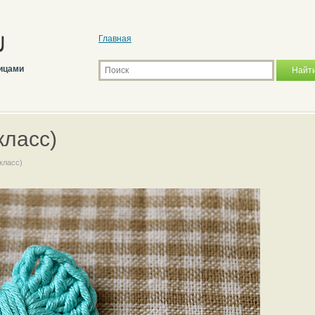
Главная
ицами
класс)
класс)