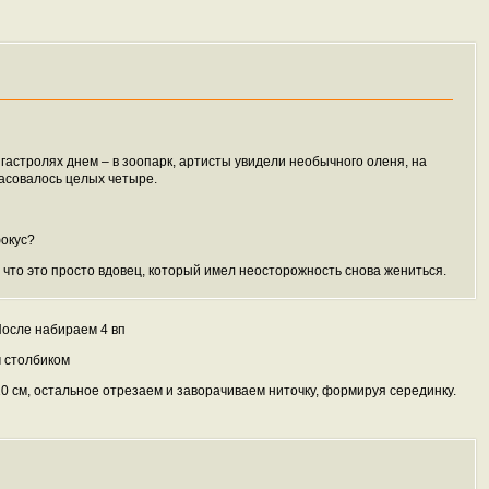
 гастролях днем – в зоопарк, артисты увидели необычного оленя, на
расовалось целых четыре.
фокус?
– что это просто вдовец, который имел неосторожность снова жениться.
После набираем 4 вп
 столбиком
0 см, остальное отрезаем и заворачиваем ниточку, формируя серединку.