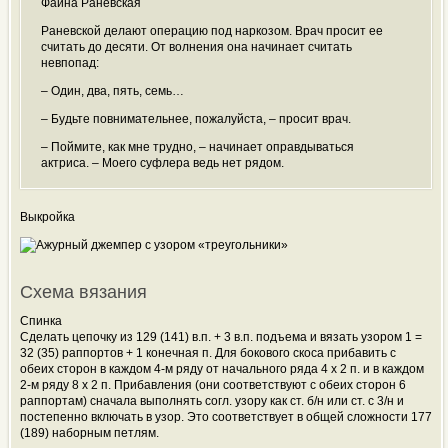
Фаина Раневская
Раневской делают операцию под наркозом. Врач просит ее
считать до десяти. От волнения она начинает считать
невпопад:
– Один, два, пять, семь…
– Будьте повнимательнее, пожалуйста, – просит врач.
– Поймите, как мне трудно, – начинает оправдываться
актриса. – Моего суфлера ведь нет рядом.
Выкройка
Схема вязания
Спинка
Сделать цепочку из 129 (141) в.п. + 3 в.п. подъема и вязать узором 1 =
32 (35) раппортов + 1 конечная п. Для бокового скоса прибавить с
обеих сторон в каждом 4-м ряду от начального ряда 4 x 2 п. и в каждом
2-м ряду 8 x 2 п. Прибавления (они соответствуют с обеих сторон 6
раппортам) сначала выполнять согл. узору как ст. б/н или ст. с 3/н и
постепенно включать в узор. Это соответствует в общей сложности 177
(189) наборным петлям.