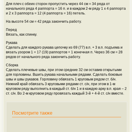
Для плеч с обеих сторон пропустить через 44 см = 34 ряда от
начального ряда 4 раппорта = 16 п. и в каждом 2-м ряду 1 x 4 раппорта
и 2 x 3 раппорта = 12 (4 раппорта = 16) петель.
На высоте 54 см = 42 ряда закончить работу.
Перед
Вязать, как спинку.
Рукава
Сделать для каждого рукава цепочку из 69 (77) в.п. + 3 в.п. подъема и
вязать узором 1 = 17 (19) раппортов + 1 конечная п. Через 36 см = 28
рядов от начального ряда закончить работу.
Сборка
Сделать плечевые швы, при этом средние 32 см оставив открытыми
для горловины. Вшить рукава начальными рядами. Сделать боковые
швы и швы рукавов. Горловину обвязать 1 круговым рядом ст. б/н.
Нижний край обвязать 3 круговыми рядами ст. с/н, при этом в 1-м
круговом ряду выполнить в каждый ст. б/н 1 и в каждую арку в.п. края – 2
ст. с/н. Во 2-м круговом ряду провязать каждый 3-й + 4-й ст. с/н вместе.
Посмотрите также