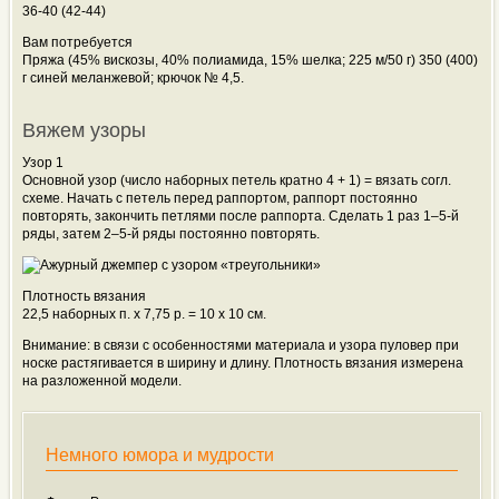
36-40 (42-44)
Вам потребуется
Пряжа (45% вискозы, 40% полиамида, 15% шелка; 225 м/50 г) 350 (400)
г синей меланжевой; крючок № 4,5.
Вяжем узоры
Узор 1
Основной узор (число наборных петель кратно 4 + 1) = вязать согл.
схеме. Начать с петель перед раппортом, раппорт постоянно
повторять, закончить петлями после раппорта. Сделать 1 раз 1–5-й
ряды, затем 2–5-й ряды постоянно повторять.
Плотность вязания
22,5 наборных п. х 7,75 р. = 10 x 10 см.
Внимание: в связи с особенностями материала и узора пуловер при
носке растягивается в ширину и длину. Плотность вязания измерена
на разложенной модели.
Немного юмора и мудрости