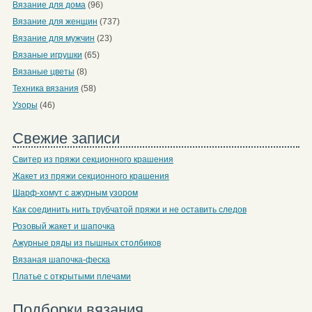
Вязание для дома
(96)
Вязание для женщин
(737)
Вязание для мужчин
(23)
Вязаные игрушки
(65)
Вязаные цветы
(8)
Техника вязания
(58)
Узоры
(46)
Свежие записи
Свитер из пряжи секционного крашения
Жакет из пряжи секционного крашения
Шарф-хомут с ажурным узором
Как соединить нить трубчатой пряжи и не оставить следов
Розовый жакет и шапочка
Ажурные ряды из пышных столбиков
Вязаная шапочка-феска
Платье с открытыми плечами
Подборки вязания