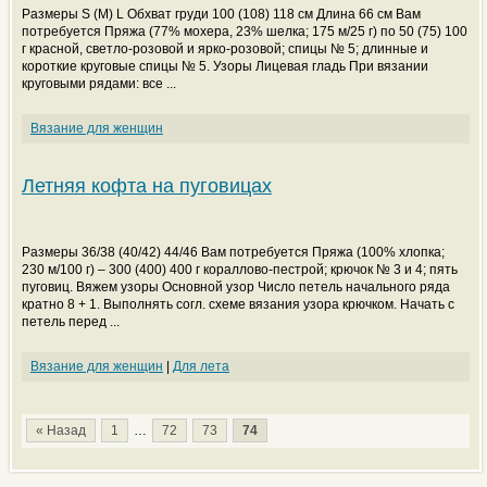
Размеры S (M) L Обхват груди 100 (108) 118 см Длина 66 см Вам
потребуется Пряжа (77% мохера, 23% шелка; 175 м/25 г) по 50 (75) 100
г красной, светло-розовой и ярко-розовой; спицы № 5; длинные и
короткие круговые спицы № 5. Узоры Лицевая гладь При вязании
круговыми рядами: все ...
Вязание для женщин
Летняя кофта на пуговицах
Размеры 36/38 (40/42) 44/46 Вам потребуется Пряжа (100% хлопка;
230 м/100 г) – 300 (400) 400 г кораллово-пестрой; крючок № 3 и 4; пять
пуговиц. Вяжем узоры Основной узор Число петель начального ряда
кратно 8 + 1. Выполнять согл. схеме вязания узора крючком. Начать с
петель перед ...
Вязание для женщин
|
Для лета
« Назад
1
…
72
73
74