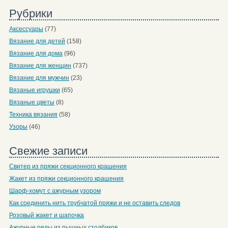
Рубрики
Аксессуары
(77)
Вязание для детей
(158)
Вязание для дома
(96)
Вязание для женщин
(737)
Вязание для мужчин
(23)
Вязаные игрушки
(65)
Вязаные цветы
(8)
Техника вязания
(58)
Узоры
(46)
Свежие записи
Свитер из пряжи секционного крашения
Жакет из пряжи секционного крашения
Шарф-хомут с ажурным узором
Как соединить нить трубчатой пряжи и не оставить следов
Розовый жакет и шапочка
Ажурные ряды из пышных столбиков