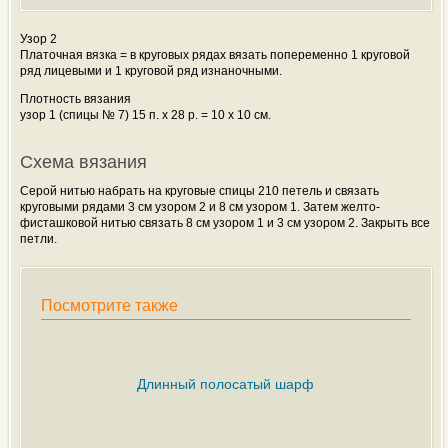
Узор 2
Платочная вязка = в круговых рядах вязать попеременно 1 круговой
ряд лицевыми и 1 круговой ряд изнаночными.
Плотность вязания
узор 1 (спицы № 7) 15 п. х 28 р. = 10 x 10 см.
Схема вязания
Серой нитью набрать на круговые спицы 210 петель и связать
круговыми рядами 3 см узором 2 и 8 см узором 1. Затем желто-
фисташковой нитью связать 8 см узором 1 и 3 см узором 2. Закрыть все
петли.
Посмотрите также
Длинный полосатый шарф