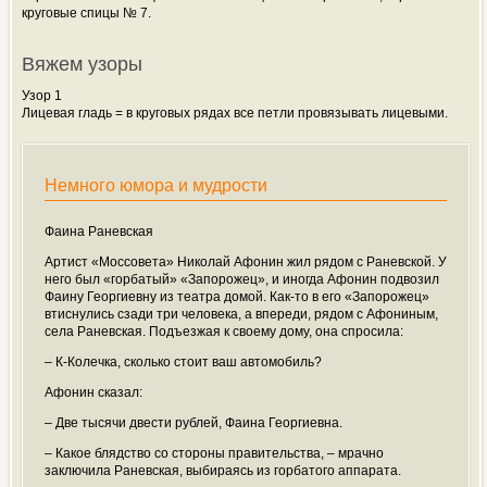
круговые спицы № 7.
Вяжем узоры
Узор 1
Лицевая гладь = в круговых
рядах все петли провязывать лицевыми.
Немного юмора и мудрости
Фаина Раневская
Артист «Моссовета» Николай Афонин жил рядом с Раневской. У
него был «горбатый» «Запорожец», и иногда Афонин подвозил
Фаину Георгиевну из театра домой. Как-то в его «Запорожец»
втиснулись сзади три человека, а впереди, рядом с Афониным,
села Раневская. Подъезжая к своему дому, она спросила:
– К-Колечка, сколько стоит ваш автомобиль?
Афонин сказал:
– Две тысячи двести рублей, Фаина Георгиевна.
– Какое блядство со стороны правительства, – мрачно
заключила Раневская, выбираясь из горбатого аппарата.