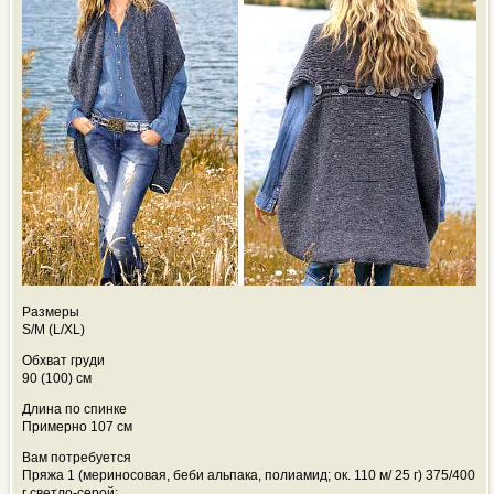
Размеры
S/M (L/XL)
Обхват груди
90 (100) см
Длина по спинке
Примерно 107 см
Вам потребуется
Пряжа 1 (мериносовая, беби альпака, полиамид; ок. 110 м/ 25 г) 375/400
г светло-серой;