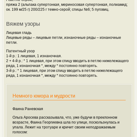
пряжа 2 (альпака супертонкая, мериносовая супертонкая, полиамид;
ок. 199 м/25 г) 200/225 г темно-серой; спицы №6; 5
пуговиц.
Вяжем узоры
Лицевая гладь
Лицевые ряды – лицевые петли, изнаночные ряды – изнаночные
петли.
Патентный узор
1-й р.: 1 лицевая, 1 изнаночная.
2 + 4-й р.: * 1 лицевая, при этом спицу вводить в петлю нижележащего
ряда, 1 изнаночная *, между * постоянно повторять.
3-й р.: * 1 лицевая, при этом спицу вводить в петлю нижележащего
ряда, 1 изнаночная *, между * постоянно повторять.
Немного юмора и мудрости
Фаина Раневская
Ольга Аросева рассказывала, что, уже будучи в преклонном
возрасте, Фаина Георгиевна шла по улице, поскользнулась и
упала. Лежит на тротуаре и кричит своим неподражаемым
голосом: