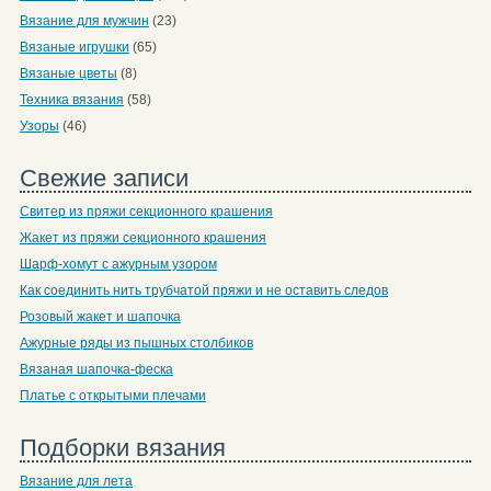
Вязание для мужчин
(23)
Вязаные игрушки
(65)
Вязаные цветы
(8)
Техника вязания
(58)
Узоры
(46)
Свежие записи
Свитер из пряжи секционного крашения
Жакет из пряжи секционного крашения
Шарф-хомут с ажурным узором
Как соединить нить трубчатой пряжи и не оставить следов
Розовый жакет и шапочка
Ажурные ряды из пышных столбиков
Вязаная шапочка-феска
Платье с открытыми плечами
Подборки вязания
Вязание для лета