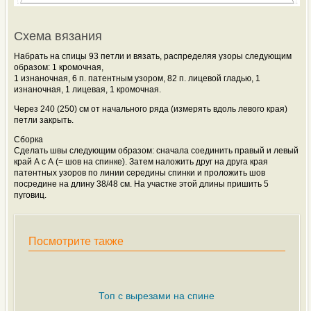
Схема вязания
Набрать на спицы 93 петли и вязать, распределяя узоры следующим
образом: 1 кромочная,
1 изнаночная, 6 п. патентным узором, 82 п. лицевой гладью, 1
изнаночная, 1 лицевая, 1 кромочная.
Через 240 (250) см от начального ряда (измерять вдоль левого края)
петли закрыть.
Сборка
Сделать швы следующим образом: сначала соединить правый и левый
край А с А (= шов на спинке). Затем наложить друг на друга края
патентных узоров по линии середины спинки и проложить шов
посредине на длину 38/48 см. На участке этой длины пришить 5
пуговиц.
Посмотрите также
Топ с вырезами на спине